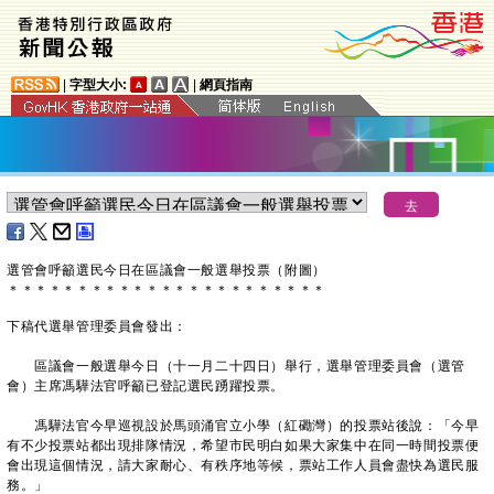
|
字型大小:
|
網頁指南
選管會呼籲選民今日在區議會一般選舉投票（附圖）
＊
＊
＊
＊
＊
＊
＊
＊
＊
＊
＊
＊
＊
＊
＊
＊
＊
＊
＊
＊
＊
＊
＊
下稿代選舉管理委員會發出：
區議會一般選舉今日（十一月二十四日）舉行，選舉管理委員會（選管
會）主席馮驊法官呼籲已登記選民踴躍投票。
馮驊法官今早巡視設於馬頭涌官立小學（紅磡灣）的投票站後說：「今早
有不少投票站都出現排隊情況，希望市民明白如果大家集中在同一時間投票便
會出現這個情況，請大家耐心、有秩序地等候，票站工作人員會盡快為選民服
務。」