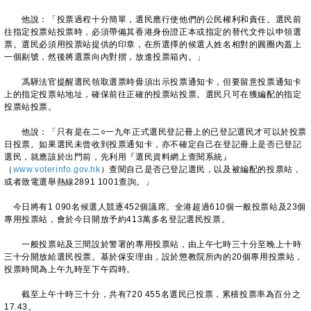
他說：「投票過程十分簡單，選民應行使他們的公民權利和責任。選民前
往指定投票站投票時，必須帶備其香港身份證正本或指定的替代文件以申領選
票。選民必須用投票站提供的印章，在所選擇的候選人姓名相對的圓圈內蓋上
一個剔號，然後將選票向內對摺，放進投票箱內。」
馮驊法官提醒選民領取選票時毋須出示投票通知卡，但要留意投票通知卡
上的指定投票站地址，確保前往正確的投票站投票。選民只可在獲編配的指定
投票站投票。
他說：「只有是在二○一九年正式選民登記冊上的已登記選民才可以於投票
日投票。如果選民未曾收到投票通知卡，亦不確定自己在登記冊上是否已登記
選民，就應該於出門前，先利用『選民資料網上查閱系統』
（
www.voterinfo.gov.hk
）查閱自己是否已登記選民，以及被編配的投票站，
或者致電選舉熱線2891 1001查詢。」
今日將有1 090名候選人競逐452個議席。全港超過610個一般投票站及23個
專用投票站，會於今日開放予約413萬多名登記選民投票。
一般投票站及三間設於警署的專用投票站，由上午七時三十分至晚上十時
三十分開放給選民投票。基於保安理由，設於懲教院所內的20個專用投票站，
投票時間為上午九時至下午四時。
截至上午十時三十分，共有720 455名選民已投票，累積投票率為百分之
17.43。