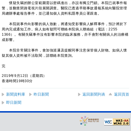
懷疑失竊的辦公室範圍需以密碼進出，亦設有獨立門鎖。本院已就事件報
警，並翻查閉路電視片段展開調查。醫院已透過早期事故通報系統向醫院管理
局總辦事處報告事件，並已通知個人資料私隱專員公署跟進。
本院就事件向影響的病人致歉，將通知受影響病人解釋事件，預計將於下
周內完成通知工作。病人如有疑問可聯絡本院病人聯絡組（電話：2255
1366）。有關失竊事件沒有影響本院的臨床服務，亦不會對有關病人的治療構
成影響。
本院非常關注事件，會加強巡邏及提醒同事注意保管個人財物。如病人懷
疑其個人資料被不法取閱，請聯絡本院查詢。
完
2019年9月12日（星期四）
香港時間19時30分
新聞資料庫
昨日新聞
返回新聞列表
返回頁首
即日新聞