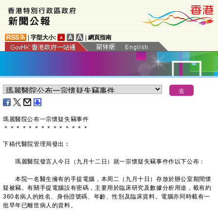
|
字型大小:
|
網頁指南
瑪麗醫院公布一宗懷疑失竊事件
＊
＊
＊
＊
＊
＊
＊
＊
＊
＊
＊
＊
＊
＊
下稿代醫院管理局發出︰
瑪麗醫院發言人今日（九月十二日）就一宗懷疑失竊事件作以下公布：
本院一名醫生擁有的手提電腦，本周二（九月十日）存放於辦公室期間懷
疑被竊。有關手提電腦設有密碼，主要用於臨床研究及數據分析用途，載有約
360名病人的姓名、身份證號碼、年齡、性別及臨床資料。電腦亦同時載有一
批早年已離世病人的資料。