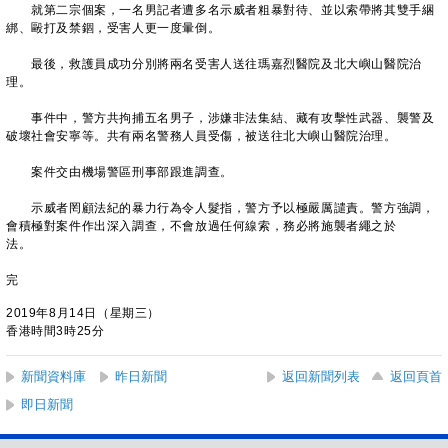
就第二宗個案，一名男記者遭多名示威者粗暴對待、並以索帶將其雙手綑
綁、毆打及禁錮，受害人更一度暈倒。
最後，救護員成功分別將兩名受害人送往瑪嘉烈醫院及北大嶼山醫院治
理。
事件中，警方共拘捕五名男子，涉嫌非法集結、藏有攻擊性武器、襲警及
破壞社會安寧等。共有兩名警務人員受傷，被送往北大嶼山醫院治理。
案件交由機場警區刑事部跟進調查。
示威者罔顧法紀的暴力行為令人髮指，警方予以極嚴厲譴責。警方強調，
會積極對案件作出深入調查，不會放過任何線索，務必將施襲者繩之於
法。
完
2019年8月14日（星期三）
香港時間3時25分
新聞資料庫
昨日新聞
返回新聞列表
返回頁首
即日新聞