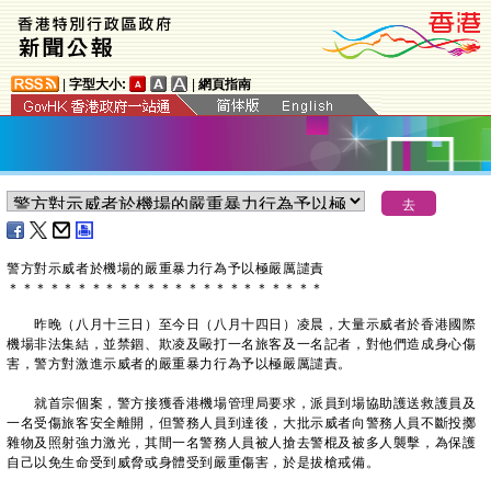
|
字型大小:
|
網頁指南
警方對示威者於機場的嚴重暴力行為予以極嚴厲譴責
＊
＊
＊
＊
＊
＊
＊
＊
＊
＊
＊
＊
＊
＊
＊
＊
＊
＊
＊
＊
＊
＊
＊
昨晚（八月十三日）至今日（八月十四日）凌晨，大量示威者於香港國際
機場非法集結，並禁錮、欺凌及毆打一名旅客及一名記者，對他們造成身心傷
害，警方對激進示威者的嚴重暴力行為予以極嚴厲譴責。
就首宗個案，警方接獲香港機場管理局要求，派員到場協助護送救護員及
一名受傷旅客安全離開，但警務人員到達後，大批示威者向警務人員不斷投擲
雜物及照射強力激光，其間一名警務人員被人搶去警棍及被多人襲擊，為保護
自己以免生命受到威脅或身體受到嚴重傷害，於是拔槍戒備。