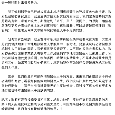
去一段時間付出很多努力。
我了解到醫委會已經就放寬非本地培訓專科醫生的評核要求作出決定。政
府歡迎醫委會的決定，已通過的方案相對其他方案而言，我們認為現時的方案
是最為寬鬆，吸引力較大，亦能做到「公平」及「一視同仁」的原則，相信有
助吸引更多合資格的非本地培訓專科醫生來港服務，可以紓緩醫院管理局（醫
管局）、衞生署及兩間大學醫學院的醫生人手不足的問題。
我希望再次強調，就放寬非本地培訓專科醫生的評核要求這方案，其實只
是我們嘗試增加非本地培訓醫生人手的其中一個方法。要解決現時公營醫療系
統醫生人手短缺的問題，我們應該要多管齊下，以不同的多法去盡多點力。政
府亦會探討讓剛畢業及具有數年工作經驗的非本地培訓醫生可以來港工作，我
們亦可以為他們提供培訓，增加誘因，希望有多些醫生，不單止專科醫生而是
還有其他。如果可以吸引他們來港，就更加能夠幫助減輕公營醫療系統其他醫
生的工作量。
當然，政府歡迎所有能夠增加醫生人手的方案。未來我們會繼續與各持份
者溝通和商討，看看如何能夠增加醫生人手。我們現時計劃於六月在既定平台
跟他們開會－－這平台有香港醫學界的主要持份者，商討接下來如何有更多方
法紓緩現時本港醫療人手短缺的問題。
記者：政府有沒有接觸委員和主席，給壓力他們，要他們支持政府屬意的方
案？病人組織的林志釉表示受到很大壓力，有指如果他不投這個方案的話就會
輸得很慘，政府有沒有接觸過他們給壓力？