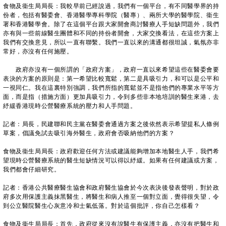
食物及衞生局局長：我較早前已經說過，我們有一個平台，有不同醫學界的持
份者，包括有醫委會、香港醫學專科學院（醫專）、兩所大學的醫學院、衞生
署和香港醫學會。除了在這個平台跟大家開會商討醫療人手短缺問題外，我們
亦有與一些前線醫生團體和不同的持份者開會，大家交換看法，在這些方案上
我們有交換意見，所以一直有聯繫。我們一直以來的溝通都很坦誠，氣氛亦非
常好，亦沒有任何施壓。
政府亦沒有一個所謂的「政府方案」，政府一直以來希望這些在醫委會要
表決的方案的原則是：第一希望比較寬鬆，第二是具吸引力，和可以是公平和
一視同仁。我在這裏特別強調，我們所指的寬鬆並不是指他們的專業水平等方
面，而是指（措施方面）更加具吸引力，令到多些非本地培訓的醫生來港，去
紓緩香港現時公營醫療系統的壓力和人手問題。
記者：局長，民建聯和民主黨在醫委會通過方案之後依然表示希望提私人條例
草案，倡議免試去吸引海外醫生，政府會否吸納他們的方案？
食物及衞生局局長：政府歡迎任何方法或建議能夠增加本地醫生人手，我們希
望現時公營醫療系統的醫生短缺情況可以得以紓緩。如果有任何建議或方案，
我們都會仔細研究。
記者：香港公共醫療醫生協會和政府醫生協會於今次表決後發表聲明，對於政
府多次用保護主義抹黑醫生，將醫生和病人推至一個對立面，覺得很失望，令
到公立醫院醫生心灰意冷和士氣低落。對於這個批評，你自己怎樣看？
食物及衞生局局長：首先，政府從來沒有說醫生有保護主義，亦沒有把醫生和