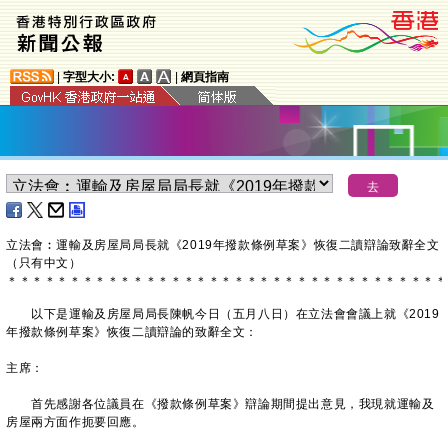
|
字型大小:
|
網頁指南
立法會︰運輸及房屋局局長就《2019年撥款條例草案》恢復二讀辯論致辭全文
（只有中文）
＊
＊
＊
＊
＊
＊
＊
＊
＊
＊
＊
＊
＊
＊
＊
＊
＊
＊
＊
＊
＊
＊
＊
＊
＊
＊
＊
＊
＊
＊
＊
＊
＊
＊
＊
以下是運輸及房屋局局長陳帆今日（五月八日）在立法會會議上就《2019
年撥款條例草案》恢復二讀辯論的致辭全文：
主席：
首先感謝各位議員在《撥款條例草案》辯論期間提出意見，我現就運輸及
房屋兩方面作扼要回應。