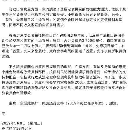
資助出售房屋方面，我們調整了居屋定價機制的負擔能力測試，改以非業
主住戶的負擔能力作為單位的定價基礎，令中低收入家庭更能負擔。另外，
「首置」先導項目和「綠置居」的定價亦會以居屋經修定後的定價機制為基
礎，回應不同收入家庭的自置居所需求。
香港房屋委員會稍後將推出約4 900個居屋單位，以及在年底推出兩個分
別位於柴灣和青衣的「綠置居」項目，合共提供約3 700個單位。市區重建局
已於去年十二月以市價六二折預售450個馬頭圍道「首置」先導項目單位。在
考慮「首置」的未來發展時，政府會參考馬頭圍道「首置」先導項目所取得的
經驗。
不少議員都關心過渡性房屋項目的進展。在這方面，運輸及房屋局的專責
小組會統籌各政策局和部門，按個別民間機構擬議項目的需要，給予適切的支
持和配合，包括就行政或法定程序提供意見和協助申請資源等。為了進一步支
持過渡性房屋項目，財政司司長早前宣布預留20億元成立資助計劃。我們會認
真考慮相關項目的運作經驗及社會各界意見，擬定具體安排後盡快向立法會財
務委員會申請撥款。
主席，我謹此陳辭，懇請議員支持《2019年撥款條例草案》。謝謝。
完
2019年5月8日（星期三）
香港時間12時54分