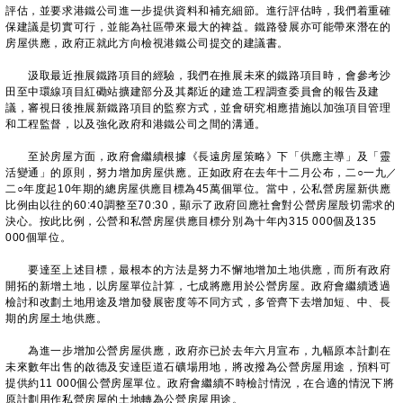
評估，並要求港鐵公司進一步提供資料和補充細節。進行評估時，我們着重確
保建議是切實可行，並能為社區帶來最大的裨益。鐵路發展亦可能帶來潛在的
房屋供應，政府正就此方向檢視港鐵公司提交的建議書。
汲取最近推展鐵路項目的經驗，我們在推展未來的鐵路項目時，會參考沙
田至中環線項目紅磡站擴建部分及其鄰近的建造工程調查委員會的報告及建
議，審視日後推展新鐵路項目的監察方式，並會研究相應措施以加強項目管理
和工程監督，以及強化政府和港鐵公司之間的溝通。
至於房屋方面，政府會繼續根據《長遠房屋策略》下「供應主導」及「靈
活變通」的原則，努力增加房屋供應。正如政府在去年十二月公布，二○一九／
二○年度起10年期的總房屋供應目標為45萬個單位。當中，公私營房屋新供應
比例由以往的60:40調整至70:30，顯示了政府回應社會對公營房屋殷切需求的
決心。按此比例，公營和私營房屋供應目標分別為十年內315 000個及135
000個單位。
要達至上述目標，最根本的方法是努力不懈地增加土地供應，而所有政府
開拓的新增土地，以房屋單位計算，七成將應用於公營房屋。政府會繼續透過
檢討和改劃土地用途及增加發展密度等不同方式，多管齊下去增加短、中、長
期的房屋土地供應。
為進一步增加公營房屋供應，政府亦已於去年六月宣布，九幅原本計劃在
未來數年出售的啟德及安達臣道石礦場用地，將改撥為公營房屋用途，預料可
提供約11 000個公營房屋單位。政府會繼續不時檢討情況，在合適的情況下將
原計劃用作私營房屋的土地轉為公營房屋用途。