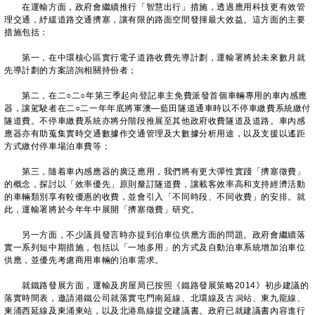
在運輸方面，政府會繼續推行「智慧出行」措施，透過應用科技更有效管
理交通，紓緩道路交通擠塞，讓有限的路面空間發揮最大效益。這方面的主要
措施包括：
第一，在中環核心區實行電子道路收費先導計劃，運輸署將於未來數月就
先導計劃的方案諮詢相關持份者；
第二，在二○二○年第三季起向登記車主免費派發首個車輛專用的車內感應
器，讓駕駛者在二○二一年年底將軍澳—藍田隧道通車時以不停車繳費系統繳付
隧道費。不停車繳費系統亦將分階段推展至其他政府收費隧道及道路。車內感
應器亦有助蒐集實時交通數據作交通管理及大數據分析用途，以及支援以遙距
方式繳付停車場泊車費等；
第三，隨着車內感應器的廣泛應用，我們將有更大彈性實踐「擠塞徵費」
的概念，探討以「效率優先」原則釐訂隧道費，讓載客效率高和支持經濟活動
的車輛類別享有較優惠的收費，並會引入「不同時段、不同收費」的安排。就
此，運輸署將於今年年中展開「擠塞徵費」研究。
另一方面，不少議員發言時亦提到泊車位供應方面的問題。政府會繼續落
實一系列短中期措施，包括以「一地多用」的方式及自動泊車系統增加泊車位
供應，並優先考慮商用車輛的泊車需求。
就鐵路發展方面，運輸及房屋局已按照《鐵路發展策略2014》初步建議的
落實時間表，邀請港鐵公司就落實屯門南延線、北環線及古洞站、東九龍線、
東涌西延線及東涌東站，以及北港島線提交建議書。政府已就建議書內容進行