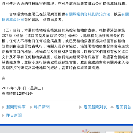
時可使用合適的註冊除害劑處理，亦可考慮聘請專業滅蟲公司提供滅蟻服務。
食物環境衞生署已在該署網頁提供
有關螞蟻的資料及防治方法
，以及
有關
挑選滅蟲公司
等的資訊，供市民參考。
（五）目前，本港的植物檢疫措施目的為控制植物病蟲害。根據香港法例第
207章《植物（進口管制及病蟲害控制）條例》，除非得到漁護署署長的授
權，任何人不得進口任何植物病蟲害，或已受植物病蟲害感染或侵害的植物，
該條例由漁護署負責執行，海關人員亦會協助。漁護署植物衞生督察會在進境
點檢查進口的植物、植物產品及種植材料等貨儎，以確保它們附有有效的進口
文件及不帶有任何植物病蟲害。植物貨儎如發現帶有病蟲害，漁護署會拒絕有
關貨儎進境，並指令進行除害處理或銷毀貨儎。政府會繼續留意有關外來入侵
害蟲防控的研究及其他地區的經驗，需要時會採取適當措施。
完
2019年5月8日（星期三）
香港時間12時41分
新聞資料庫
昨日新聞
返回新聞列表
返回頁首
即日新聞