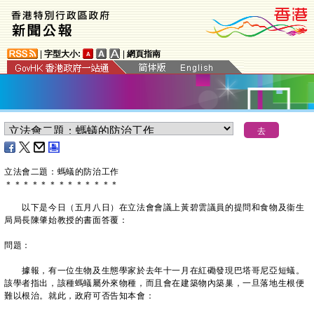
|
字型大小:
|
網頁指南
立法會二題：螞蟻的防治工作
＊
＊
＊
＊
＊
＊
＊
＊
＊
＊
＊
＊
＊
以下是今日（五月八日）在立法會會議上黃碧雲議員的提問和食物及衞生
局局長陳肇始教授的書面答覆：
問題：
據報，有一位生物及生態學家於去年十一月在紅磡發現巴塔哥尼亞短蟻。
該學者指出，該種螞蟻屬外來物種，而且會在建築物內築巢，一旦落地生根便
難以根治。就此，政府可否告知本會：