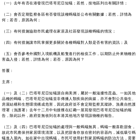
（一）去年有否在港發現巴塔哥尼亞短蟻；若然，按地區列出有關詳情；
（二）會否定期監察各區有否發現該種螞蟻並公布有關數據；若然，詳情為
何；若否，原因為何；
（三）有何措施協助市民處理在家居及社區發現該種螞蟻的情況；
（四）有何措施讓市民掌握更多關於各種螞蟻對人類是否有害的資訊；及
（五）會否參考外國對入境航機及船隻進行的檢疫工作，以期防止外來物種的
害蟲入侵；若然，詳情為何；若否，原因為何？
答覆：
主席：
（一）及（二）巴塔哥尼亞短蟻源自南美洲，屬於一般滋擾性昆蟲。一如其他
品種的螞蟻，巴塔哥尼亞短蟻並非傳播人類疾病的病媒，亦不會對公共衞生、
房屋結構和生態環境構成危害，因此政府並不會定期監察其蹤跡。漁農自然護
理署（漁護署）去年十二月中旬接獲在紅磡一屋苑發現巴塔哥尼亞短蟻的報
告，除此以外，政府並無收到在本港其他地方發現該物種的報告。
（三）及（四）巴塔哥尼亞短蟻的處理與一般螞蟻無異，螞蟻一般喜歡甜食，
故此市民應保持家居環境清潔，以及把甜食存放在密封的容器內，減低吸引螞
蟻進入屋內。如在家中出現螞蟻，市民可使用針對家居螞蟻的防治方法，需要