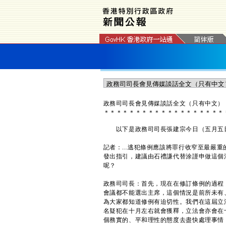
政務司司長會見傳媒談話全文（只有中文）
＊
＊
＊
＊
＊
＊
＊
＊
＊
＊
＊
＊
＊
＊
＊
＊
＊
＊
＊
以下是政務司司長張建宗今日（五月五日
記者：...逃犯條例應該將罪行收窄至最嚴
發出指引，建議由石禮謙代替涂謹申做這個
呢？
政務司司長：首先，現在在修訂條例的過程
會議都不能選出主席，這個情況是前所未有
為大家都知道修例有迫切性。我們在這屆立
名疑犯在十月左右就會獲釋，立法會亦會在
個務實的、平和理性的態度去盡快處理事情