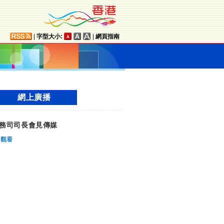
|
字型大小:
|
網頁指南
網上廣播
務司司長會見傳媒
觀看