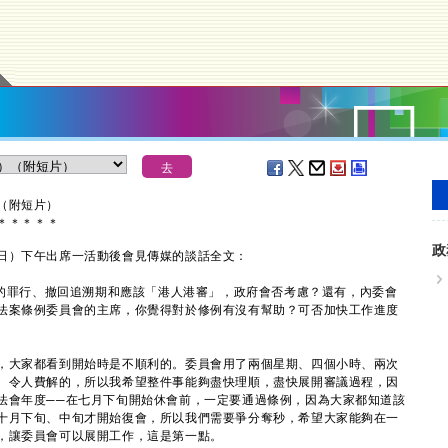
（附短片）
＊
＊
＊
＊
＊
政
）下午出席一活動後會見傳媒的談話全文：
重的罪行、撤回追溯期和應該「港人港審」，政府會否考慮？還有，內委會
法案條例委員會的主席，你覺得對於修例有沒有幫助？可否加快工作進度
，大家都看到開始時是不順利的。委員會用了兩個星期、四個小時、兩次
、令人費解的，所以我希望整件事能夠盡快理順，盡快展開審議過程，因
法會年度──在七月下旬開始休會前，一定要通過條例，因為大家都知道該
十月下旬、中旬才開始復會，所以我們需要爭分奪秒，希望大家能夠在一
，讓委員會可以展開工作，這是第一點。