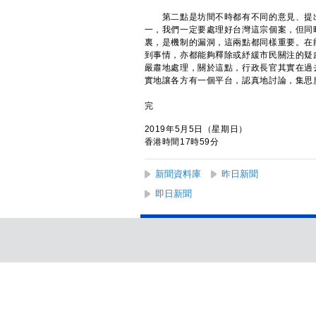
第二點是坊間不時都有不同的意見、提出
一，我們一定要處理好台灣這宗個案，但同
裏，是機制的漏洞，這兩點都同樣重要。在
到事情，亦都能夠釋除或紓緩市民關注的疑
嚴肅地處理，關於這點，行政長官其實在過
實地讓各方有一個平台，認真地討論，集思
完
2019年5月5日（星期日）
香港時間17時59分
新聞資料庫
昨日新聞
即日新聞