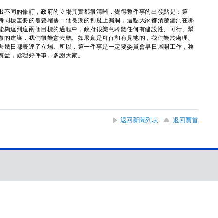
不同的修訂，政府的立場其實都很清晰，覺得整件事的出發點是：第
時同樣重要的是要堵塞一個長期的制度上漏洞，這點大家都清楚漏洞在哪
能夠達到這兩個目標的過程中，政府很樂意聆聽任何有建設性、可行、幫
慮的建議，我們很樂意去聽。如果真是可行和有見地的，我們樂於處理、
去幾日都表達了立場。所以，第一件事是一定要委員會早日展開工作，務
廣益，處理好件事。多謝大家。
返回新聞列表
返回頁首