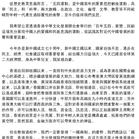
從歷史教育意義而言，「五四運動」是中國當年的重要思想解放運動，高
舉「民主」和「科學」兩大旗幟，在政治、文化、倫理、文學、教育等不同範
疇對年輕一代產生過顛覆性的衝擊，至今仍值得我們反思。
我希望公眾透過香港中華文化發展聯合會舉行的「百年五四」展覽，回顧
這場充分展現中國人的愛國和民族意識的運動，並認識其對近代中國發展的影
響和重要貢獻。
今年亦是新中國成立七十周年。新中國立國以來，國家自強不息，逐步在
民主、經濟、社會建設取得重要發展，綜合國力日益強大，今天已躍居全球第
二大經濟體。身為中華兒女，我深感自豪。
香港自回歸祖國以來，一直得到中央政府鼎力支持，成為香港在國際金融
中心的基礎上，穩步繼續發展的最大助力。隨着公布粵港澳大灣區發展規劃綱
要，以及港珠澳大橋、廣深港高鐵香港段陸續開通，香港與國家整個系統連接
起來，以及蓮塘／香園圍口岸在新界北區、即粉嶺邊區，估計在今年年底前可
以落成通車，屆時會把整個香港與珠三角打通脈絡，由東至西，東面的蓮塘／
香園圍可以直達惠州，十分快捷；中部方面有高鐵在九小時內直達北京；另外
港珠澳大橋可以打通西面的珠三角。這對於香港與國家的整體連繫有一個重大
的作用，亦可以推動人流、物流、資金流、訊息流，所以正如葉國華主席剛才
所說，香港的前景是十分亮麗，對於年輕人來說更是機遇處處，拓展他們的發
展空間，當然貿易、金融方面亦可以帶來很大的裨益。
但在整個過程中，我們一定要發揮「一國兩制」的優勢，我們應該以「國
家所需、香港所長」，充分發揮我們的獨特優勢，在這方面不單止推進香港向