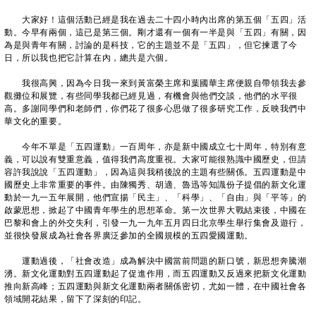
大家好！這個活動已經是我在過去二十四小時內出席的第五個「五四」活
動。今早有兩個，這已是第三個。剛才還有一個有一半是與「五四」有關，因
為是與青年有關，討論的是科技，它的主題並不是「五四」，但它揀選了今
日，所以我也把它計算在內，總共是六個。
我很高興，因為今日我一來到黃富榮主席和葉國華主席便親自帶領我去參
觀攤位和展覽，有些同學我都已經見過，有機會與他們交談，他們的水平很
高。多謝同學們和老師們，你們花了很多心思做了很多研究工作，反映我們中
華文化的重要。
今年不單是「五四運動」一百周年，亦是新中國成立七十周年，特別有意
義，可以說有雙重意義，值得我們高度重視。大家可能很熟識中國歷史，但請
容許我說說「五四運動」，因為這與我稍後說的主題有些關係。五四運動是中
國歷史上非常重要的事件。由陳獨秀、胡適、魯迅等知識份子提倡的新文化運
動於一九一五年展開，他們宣揚「民主」、「科學」、「自由」與「平等」的
啟蒙思想，掀起了中國青年學生的思想革命。第一次世界大戰結束後，中國在
巴黎和會上的外交失利，引發一九一九年五月四日北京學生舉行集會及遊行，
並很快發展成為社會各界廣泛參加的全國規模的五四愛國運動。
運動過後，「社會改造」成為解決中國當前問題的新口號，新思想奔騰潮
湧。新文化運動對五四運動起了促進作用，而五四運動又反過來把新文化運動
推向新高峰；五四運動與新文化運動兩者關係密切，尤如一體，在中國社會各
領域開花結果，留下了深刻的印記。