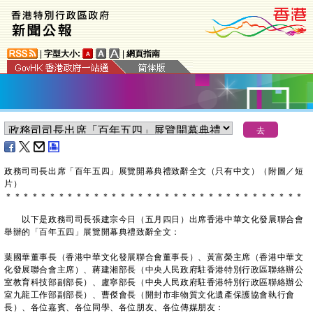
|
字型大小:
|
網頁指南
政務司司長出席「百年五四」
展覽
開幕典禮致辭全文（只有中文）（附圖／短
片）
＊
＊
＊
＊
＊
＊
＊
＊
＊
＊
＊
＊
＊
＊
＊
＊
＊
＊
＊
＊
＊
＊
＊
＊
＊
＊
＊
＊
＊
＊
＊
＊
＊
＊
以下是政務司司長張建宗今日（五月四日）出席香港中華文化發展聯合會
舉辦的「百年五四」展覽開幕典禮致辭全文：
葉國華董事長（香港中華文化發展聯合會董事長）、黃富榮主席（香港中華文
化發展聯合會主席）、蔣建湘部長（中央人民政府駐香港特別行政區聯絡辦公
室教育科技部副部長）、盧寧部長（中央人民政府駐香港特別行政區聯絡辦公
室九龍工作部副部長）、曹傑會長（開封市非物質文化遺產保護協會執行會
長）、各位嘉賓、各位同學、各位朋友、各位傳媒朋友：