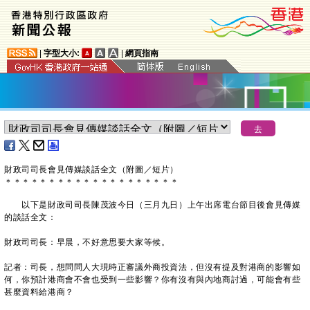
|
字型大小:
|
網頁指南
財政司司長會見傳媒談話全文（附圖／短片）
＊
＊
＊
＊
＊
＊
＊
＊
＊
＊
＊
＊
＊
＊
＊
＊
＊
＊
＊
＊
以下是財政司司長陳茂波今日（三月九日）上午出席電台節目後會見傳媒
的談話全文：
財政司司長：早晨，不好意思要大家等候。
記者：司長，想問問人大現時正審議外商投資法，但沒有提及對港商的影響如
何，你預計港商會不會也受到一些影響？你有沒有與內地商討過，可能會有些
甚麼資料給港商？