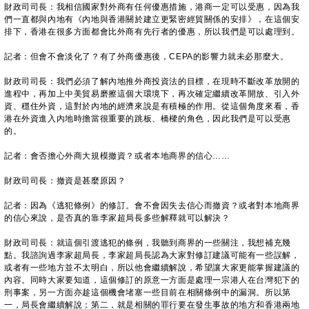
財政司司長：我相信國家對外商有任何優惠措施，港商一定可以受惠，因為我
們一直都與內地有《內地與香港關於建立更緊密經貿關係的安排》，在這個安
排下，香港在很多方面都會比外商有先行者的優惠，所以我們是可以處理到。
記者：但會不會淡化了？有了外商優惠後，CEPA的影響力就未必那麼大。
財政司司長：我們必須了解內地推外商投資法的目標，在現時不斷改革放開的
進程中，再加上中美貿易磨擦這個大環境下，再次確定繼續改革開放、引入外
資、穩住外資，這對於內地的經濟來說是有積極的作用。從這個角度來看，香
港在外資進入內地時擔當很重要的跳板、橋樑的角色，因此我們是可以受惠
的。
記者：會否擔心外商大規模撤資？或者本地商界的信心……
財政司司長：撤資是甚麼原因？
記者：因為《逃犯條例》的修訂。會不會因失去信心而撤資？或者對本地商界
的信心來說，是否真的靠李家超局長多些解釋就可以解決？
財政司司長：就這個引渡逃犯的條例，我聽到商界的一些關注，我想補充幾
點。我諮詢過李家超局長，李家超局長認為大家對修訂建議可能有一些誤解，
或者有一些地方並不太明白，所以他會繼續解說，希望讓大家更能掌握建議的
內容。同時大家要知道，這個修訂的原意一方面是處理一宗港人在台灣犯下的
刑事案，另一方面亦趁這個機會堵塞一些目前在相關條例中的漏洞。所以第
一，局長會繼續解說；第二，就是相關的罪行要在發生事故的地方和香港兩地