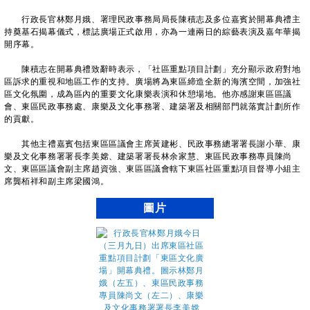
行政長官林鄭月娥、署理民政事務局局長陳積志及多位嘉賓於開幕典禮主
持奠基石揭幕儀式，標誌廣場正式啟用，亦為一連兩日的綜藝表演及嘉年華揭
開序幕。
陳積志在開幕典禮致辭時表示，「社區重點項目計劃」充分顯示政府對地
區訴求的重視和地區工作的支持。廣場將為東區締造全新的海濱空間，加強社
區文化氛圍，成為區內的重要文化康樂表演和休憩場地。他亦感謝東區區議
會、東區民政事務處、康樂及文化事務署、建築署及相關部門就落實計劃所作
的貢獻。
其他主禮嘉賓包括東區區議會主席黃建彬、民政事務總署署長謝小華、康
樂及文化事務署署長李美嫦、建築署署長林余家慧、東區民政事務專員陳尚
文、東區區議會副主席趙資強、東區區議會轄下東區社區重點項目督導小組主
席龔栢祥和副主席梁國鴻。
圖片