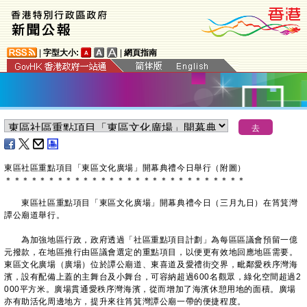
|
字型大小:
|
網頁指南
東區社區重點項目「東區文化廣場」開幕典禮今日舉行（附圖）
＊
＊
＊
＊
＊
＊
＊
＊
＊
＊
＊
＊
＊
＊
＊
＊
＊
＊
＊
＊
＊
＊
＊
＊
＊
＊
＊
＊
東區社區重點項目「東區文化廣場」開幕典禮今日（三月九日）在筲箕灣
譚公廟道舉行。
為加強地區行政，政府透過「社區重點項目計劃」為每區區議會預留一億
元撥款，在地區推行由區議會選定的重點項目，以便更有效地回應地區需要。
東區文化廣場（廣場）位於譚公廟道、東喜道及愛禮街交界，毗鄰愛秩序灣海
濱，設有配備上蓋的主舞台及小舞台，可容納超過600名觀眾，綠化空間超過2
000平方米。廣場貫通愛秩序灣海濱，從而增加了海濱休憩用地的面積。廣場
亦有助活化周邊地方，提升來往筲箕灣譚公廟一帶的便捷程度。