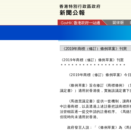
《2019年商標（修訂）條例草案》刊憲
＊
＊
＊
＊
＊
＊
＊
＊
＊
＊
＊
＊
＊
＊
＊
＊
＊
＊
《2019年商標（修訂）條例草案》今日
《條例草案》旨在修訂《商標條例》（第5
議定書》）適用於香港後，實施該議定書下
《馬德里議定書》提供一套機制，讓商標
中註冊商標，以及透過上述註冊把該商標所
法管轄區逐一提交申請的註冊程序。《馬德
但現時尚未適用於香港。
政府發言人說：「《條例草案》為《馬德