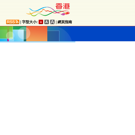
|
字型大小:
|
網頁指南