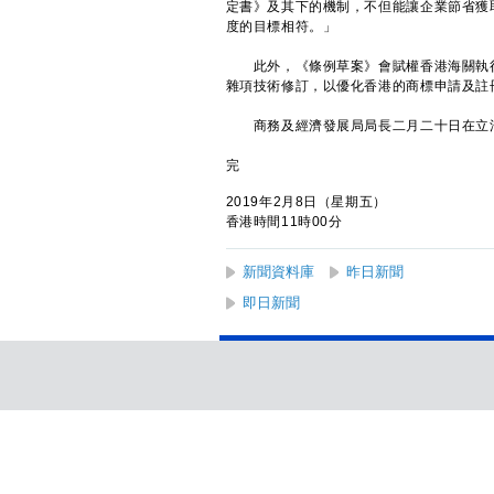
定書》及其下的機制，不但能讓企業節省獲
度的目標相符。」
此外，《條例草案》會賦權香港海關執行
雜項技術修訂，以優化香港的商標申請及註
商務及經濟發展局局長二月二十日在立法
完
2019年2月8日（星期五）
香港時間11時00分
新聞資料庫
昨日新聞
即日新聞