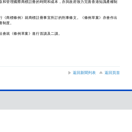
取和管理國際商標註冊的時間和成本，亦與政府致力完善香港知識產權制
《商標條例》就商標註冊事宜所訂的刑事條文。《條例草案》亦會作出
冊制度。
會就《條例草案》進行首讀及二讀。
返回新聞列表
返回頁首