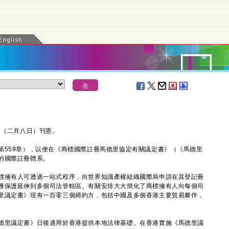
（二月八日）刊憲。
59章），以便在《商標國際註冊馬德里協定有關議定書》（《馬德里
的國際註冊體系。
擁有人可透過一站式程序，向世界知識產權組織國際局申請在其登記冊
獲保護延伸到多個司法管轄區。有關安排大大簡化了商標擁有人向每個司
里議定書》現有一百零三個締約方，包括中國及多個香港主要貿易夥伴，
里議定書》日後適用於香港提供本地法律基礎。在香港實施《馬德里議