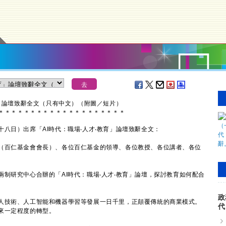
育」論壇致辭全文（只有中文）（附圖／短片）
＊
＊
＊
＊
＊
＊
＊
＊
＊
＊
＊
＊
＊
＊
＊
＊
＊
＊
＊
＊
日）出席「AI時代：職場‧人才‧教育」論壇致辭全文：
（百仁基金會會長）、各位百仁基金的領導、各位教授、各位講者、各位
研究中心合辦的「AI時代：職場‧人才‧教育」論壇，探討教育如何配合
政
技術、人工智能和機器學習等發展一日千里，正顛覆傳統的商業模式。
代
來一定程度的轉型。