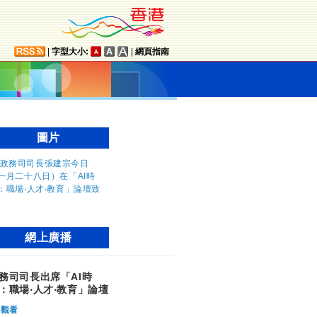
|
字型大小:
|
網頁指南
圖片
網上廣播
務司司長出席「AI時
：職場‧人才‧教育」論壇
觀看