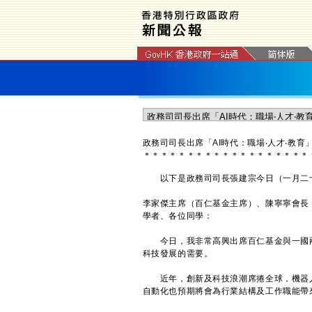
政務司司長出席「AI時代：職場‧人才‧教
＊
＊
＊
＊
＊
＊
＊
＊
＊
＊
＊
＊
＊
＊
＊
＊
＊
＊
＊
以下是政務司司長張建宗今日（一月二十八
李家傑主席（百仁基金主席）、陳寧寧會長
學者、各位同學：
今日，我非常高興出席百仁基金與一國兩制
科技發展的需要。
近年，創新及科技浪潮席捲全球，機器人
自動化也預期將會為行業結構及工作職能帶