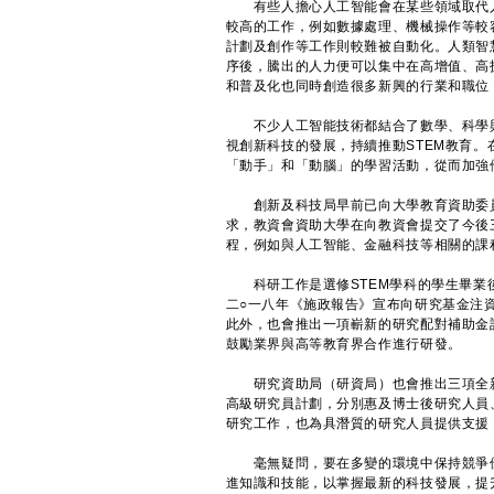
有些人擔心人工智能會在某些領域取代人
較高的工作，例如數據處理、機械操作等較
計劃及創作等工作則較難被自動化。人類智
序後，騰出的人力便可以集中在高增值、高
和普及化也同時創造很多新興的行業和職位
不少人工智能技術都結合了數學、科學與科
視創新科技的發展，持續推動STEM教育
「動手」和「動腦」的學習活動，從而加強
創新及科技局早前已向大學教育資助委員
求，教資會資助大學在向教資會提交了今後
程，例如與人工智能、金融科技等相關的課
科研工作是選修STEM學科的學生畢業後
二○一八年《施政報告》宣布向研究基金注
此外，也會推出一項嶄新的研究配對補助金
鼓勵業界與高等教育界合作進行研發。
研究資助局（研資局）也會推出三項全新
高級研究員計劃，分別惠及博士後研究人員
研究工作，也為具潛質的研究人員提供支援，
毫無疑問，要在多變的環境中保持競爭優
進知識和技能，以掌握最新的科技發展，提