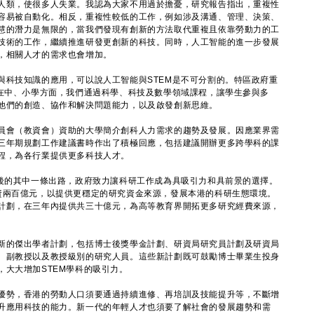
類，使很多人失業。我認為大家不用過於擔憂，研究報告指出，重複性
容易被自動化。相反，重複性較低的工作，例如涉及溝通、管理、決策、
慧的潛力是無限的，當我們發現有創新的方法取代重複且依靠勞動力的工
技術的工作，繼續推進研發更創新的科技。同時，人工智能的進一步發展
，相關人才的需求也會增加。
技知識的應用，可以說人工智能與STEM是不可分割的。特區政府重
。在中、小學方面，我們通過科學、科技及數學領域課程，讓學生參與多
他們的創造、協作和解決問題能力，以及啟發創新思維。
會（教資會）資助的大學簡介創科人力需求的趨勢及發展。因應業界需
三年期規劃工作建議書時作出了積極回應，包括建議開辦更多跨學科的課
程，為各行業提供更多科技人才。
的其中一條出路，政府致力讓科研工作成為具吸引力和具前景的選擇。
資兩百億元，以提供更穩定的研究資金來源，發展本港的科研生態環境。
計劃，在三年內提供共三十億元，為高等教育界開拓更多研究經費來源，
的傑出學者計劃，包括博士後獎學金計劃、研資局研究員計劃及研資局
、副教授以及教授級別的研究人員。這些新計劃既可鼓勵博士畢業生投身
大大增加STEM學科的吸引力。
勢，香港的勞動人口須要通過持續進修、再培訓及技能提升等，不斷增
升應用科技的能力。新一代的年輕人才也須要了解社會的發展趨勢和需