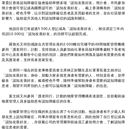
署委託香港認知障礙症協會協助舉辦多場「認知友善好友」簡介會，市民參加
簡介會後可登記成為國際認可的「認知友善好友」，戴上香港獨有的「認知友
善好友」橙色手帶，以示對認知障礙症患者及其照顧者的支持，並在社區發揮
影響力，協助提升其他人對認知障礙症的認識和關注。
他說目前已有超過5 500人登記成為「認知友善好友」，相信原定三年內
培訓10 000位「認知友善好友」的目標可以超額完成。
羅致光又特別感謝合共管理全港約3 000幢住宅樓宇的49間物業管理機構
參與「護老同行」計劃，安排前線人員參加由社署各區福利辦事處轄下長者地
區中心及長者鄰舍中心提供的培訓，讓他們掌握如何辨識及協助有需要的長者
及其護老者，支持長者居家安老。
出席同一場合的安老事務委員會主席林正財醫生及社署署長葉文娟亦以
「認知友善好友」身份，鼓勵大家多留意身邊有需要的人，特別是長者，並呼
籲各「認知友善好友」戴着橙色手帶，隨時準備幫助身邊有需要的認知障礙症
患者，期望不同界別的人士都可以協助推廣「認知無障礙」的信息。
葉文娟又向參與「護老同行」計劃的物業管理機構表達謝意，並鼓勵前線
物業管理人員多協助患有認知障礙症的住客。
在物業管理公司任職的朱志強出席了今日的活動。他說身邊有不少親人和
朋友患上認知障礙症，同事亦懷疑有住客患有此症，因此他除了自己登記成為
「認知友善好友」，亦鼓勵公司的管理層和前線員工參加簡介會，了解認知障
礙症患者的需要。