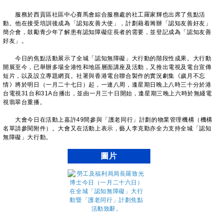
服務於西貢區社區中心賽馬會綜合服務處的社工羅家輝也出席了焦點活
動。他在接受培訓後成為「認知友善大使」，計劃藉着籌辦「認知友善好友」
簡介會，鼓勵青少年了解患有認知障礙症長者的需要，並登記成為「認知友善
好友」。
今日的焦點活動展示了全城「認知無障礙」大行動的階段性成果。大行動
開展至今，已舉辦多場全港性和地區層面講座及活動，又推出電視及電台宣傳
短片，以及設立專題網頁。社署與香港電台聯合製作的實況劇集《歲月不忘
情》將於明日（一月二十七日）起，一連八周，逢星期日晚上八時三十分於港
台電視31台和31A台播出，並由一月三十日開始，逢星期三晚上六時於無綫電
視翡翠台重播。
大會今日在活動上嘉許49間參與「護老同行」計劃的物業管理機構（機構
名單請參閱附件）。大會又在活動上表示，藝人李克勤亦全力支持全城「認知
無障礙」大行動。
圖片