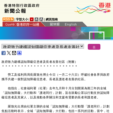
|
字型大小:
|
網頁指南
政府致力建構認知障礙症患者及長者友善社區（附圖）
＊
＊
＊
＊
＊
＊
＊
＊
＊
＊
＊
＊
＊
＊
＊
＊
＊
＊
＊
＊
＊
＊
＊
＊
勞工及福利局局長羅致光博士今日（一月二十六日）呼籲社會各界與政府
攜手共建一個對認知障礙症患者、長者及護老者友善的社區。
他指出，社會福利署（社署）去年九月和十月分別開展為期三年的全城
「認知無障礙」大行動和「護老同行」計劃，旨在鼓勵公眾以行動支持認知障
礙症患者及其家人，以及推動各界關注和支援有需要的長者和護老者。
羅致光出席由社署主辦的全城「認知無障礙」大行動暨「護老同行」計劃
焦點活動時表示，全城「認知無障礙」大行動」包括一系列的活動，當中，社