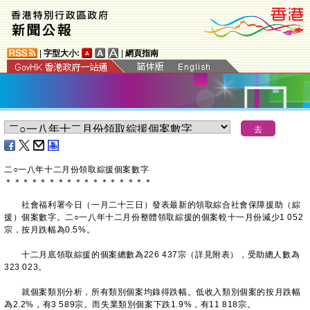
|
字型大小:
|
網頁指南
二○一八年十二月份領取綜援個案數字
＊
＊
＊
＊
＊
＊
＊
＊
＊
＊
＊
＊
＊
＊
＊
＊
＊
社會福利署今日（一月二十三日）發表最新的領取綜合社會保障援助（綜
援）個案數字。​二○一八年十二月份整體領取綜援的個案較十一月份減少1 052
宗，按月跌幅為0.5%。
十二月底領取綜援的個案總數為226 437宗（詳見附表），受助總人數為
323 023。
就個案類別分析，所有類別個案均錄得跌幅。低收入類別個案的按月跌幅
為2.2%，有3 589宗。而失業類別個案下跌1.9%，有11 818宗。