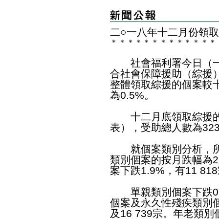
二○一八年十二月份領
＊
＊
＊
＊
＊
＊
＊
＊
＊
＊
＊
＊
＊
社會福利署今日（一
合社會保障援助（綜援）
整體領取綜援的個案較十
為0.5%。
十二月底領取綜援的個案
表），受助總人數為323 
就個案類別分析，所
類別個案的按月跌幅為2.
案下跌1.9%，有11 81
單親類別個案下跌0.6
個案及永久性殘疾類別個案
及16 739宗。年老類別個