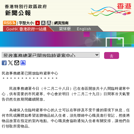
|
字型大小:
|
網頁指南
民政事務總署已開放臨時避寒中心
＊
＊
＊
＊
＊
＊
＊
＊
＊
＊
＊
＊
＊
＊
＊
民政事務總署今日（十二月二十八日）已在各區開放共十八間臨時避寒中
心，供有需要的市民避寒。中心會於明日（十二月二十九日）日間寒冷天氣警
告仍然生效期間繼續開放。
為確保入住臨時避寒中心的人士可以在寧靜及不受干擾的環境下休息，任
何市民或團體如希望送贈物品給入住者，須先聯絡中心職員進行登記，然後將
物品放置在指定的室內地點。中心職員會協助通知入住者有關安排，讓他們自
行領取所需物品。