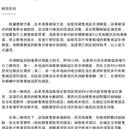
銷毁安排
————
根據應變方案，在本港養豬場方面，如發現豬隻感染非洲豬瘟，該養豬場
內的豬隻將全被銷毀，並須進行徹底的清潔及消毒，及在獸醫檢驗及滿意後，
才能重新引入豬隻恢復營運。漁護署亦會封鎖有關養豬場3公里範圍內其他養豬
場，禁止豬隻的進出，並進行密切監測。如發現其中有養豬場的豬隻感染非洲
豬瘟，有關養豬場的豬隻亦會被全面銷毀。漁護署已制定銷毀程序，以人道方
式處理。
非洲豬瘟的病毒潛伏期最少四天，即96小時。在屠房出現非洲豬瘟病毒可
分三種情況。第一，本地或內地養豬場確認出現非洲豬瘟，而在之前96小時內
曾有活豬送往屠房；第二，有一批本地或內地活豬在送往屠房時發現其中有豬
隻確認受到感染，但該批活豬並未有與屠房內其他豬隻接觸；第三，在屠房的
存豬欄中有豬隻確認受到感染。
在第一種情況，如果受感染豬場在發現疫情前96小時內曾有豬隻送往屠
房，該場仍在屠房的豬隻都會全數銷毀。屠房內其他豬隻會經獸醫詳細檢驗，
並在有需要時（例如豬隻懷疑受到感染）抽取樣本測試，在確定沒有豬隻感染
後才會屠宰和供應市場。相關屠房則須在清空後進行徹底的清潔及消毒。
在第二種情況下，該批豬隻都會被銷毀，而其他豬隻，則會經獸醫詳細檢
驗，並在有需要時（例如豬隻懷疑受到感染）抽取樣本測試，在確定沒有豬隻
感染後才會屠宰和供應市場。相關屠房則須在清空後進行徹底的清潔及消毒。