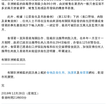
場。非洲豬瘟的病毒潛伏期最少為96小時，由於豬隻在屠房內一般只會逗留不
多於兩天便被屠宰，豬隻互相感染而發病的機會率甚微。
此外，根據《公眾衞生及市政條例》（第132章）下的《進口野味、肉類
及家禽規例》，任何人士不得在沒有由來源地有關當局簽發的衞生證明書或食
環署的事先書面准許下輸入肉類，一經定罪，最高可被罰款五萬元及監禁六個
月。
食環署一直與香港海關合作，阻截非法攜帶肉類入境。在本年一月至十一
月期間，政府已就非法攜帶生肉入境作出294宗檢控，亦發出125封警告信。
此外，食環署已透過在口岸張貼海報和在社交媒體發放資訊，加強宣傳任何人
攜帶生肉進入香港而未能提供衞生證明書，即屬違法。
有關非洲豬瘟資訊
————————
有關非洲豬瘟的資訊會上載於
食物及衞生局
、
漁護署
及
食環署
網站，歡迎
市民瀏覽。
完
2018年12月28日（星期五）
香港時間21時00分