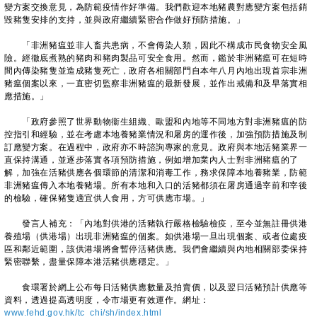
變方案交換意見，為防範疫情作好準備。我們歡迎本地豬農對應變方案包括銷
毀豬隻安排的支持，並與政府繼續緊密合作做好預防措施。」
「非洲豬瘟並非人畜共患病，不會傳染人類，因此不構成市民食物安全風
險。經徹底煮熟的豬肉和豬肉製品可安全食用。然而，鑑於非洲豬瘟可在短時
間內傳染豬隻並造成豬隻死亡，政府各相關部門自本年八月內地出現首宗非洲
豬瘟個案以來，一直密切監察非洲豬瘟的最新發展，並作出戒備和及早落實相
應措施。」
「政府參照了世界動物衞生組織、歐盟和內地等不同地方對非洲豬瘟的防
控指引和經驗，並在考慮本地養豬業情況和屠房的運作後，加強預防措施及制
訂應變方案。在過程中，政府亦不時諮詢專家的意見。政府與本地活豬業界一
直保持溝通，並逐步落實各項預防措施，例如增加業內人士對非洲豬瘟的了
解，加強在活豬供應各個環節的清潔和消毒工作，務求保障本地養豬業，防範
非洲豬瘟傳入本地養豬場。所有本地和入口的活豬都須在屠房通過宰前和宰後
的檢驗，確保豬隻適宜供人食用，方可供應市場。」
發言人補充：「內地對供港的活豬執行嚴格檢驗檢疫，至今並無註冊供港
養殖場（供港場）出現非洲豬瘟的個案。如供港場一旦出現個案、或者位處疫
區和鄰近範圍，該供港場將會暫停活豬供應。我們會繼續與內地相關部委保持
緊密聯繫，盡量保障本港活豬供應穩定。」
食環署於網上公布每日活豬供應數量及拍賣價，以及翌日活豬預計供應等
資料，透過提高透明度，令市場更有效運作。網址：
www.fehd.gov.hk/tc_chi/sh/index.html