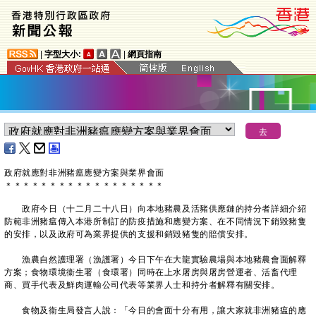
|
字型大小:
|
網頁指南
政府就應對非洲豬瘟應變方案與業界會面
＊
＊
＊
＊
＊
＊
＊
＊
＊
＊
＊
＊
＊
＊
＊
＊
＊
＊
政府今日（十二月二十八日）向本地豬農及活豬供應鏈的持分者詳細介紹
防範非洲豬瘟傳入本港所制訂的防疫措施和應變方案、在不同情況下銷毀豬隻
的安排，以及政府可為業界提供的支援和銷毀豬隻的賠償安排。
漁農自然護理署（漁護署）今日下午在大龍實驗農場與本地豬農會面解釋
方案；食物環境衞生署（食環署）同時在上水屠房與屠房營運者、活畜代理
商、買手代表及鮮肉運輸公司代表等業界人士和持分者解釋有關安排。
食物及衞生局發言人說：「今日的會面十分有用，讓大家就非洲豬瘟的應