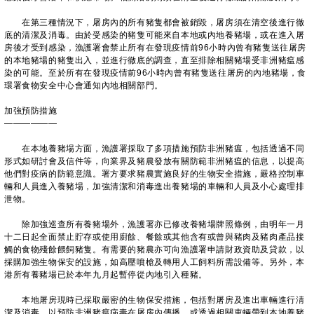
在第三種情況下，屠房內的所有豬隻都會被銷毀，屠房須在清空後進行徹
底的清潔及消毒。由於受感染的豬隻可能來自本地或內地養豬場，或在進入屠
房後才受到感染，漁護署會禁止所有在發現疫情前96小時內曾有豬隻送往屠房
的本地豬場的豬隻出入，並進行徹底的調查，直至排除相關豬場受非洲豬瘟感
染的可能。至於所有在發現疫情前96小時內曾有豬隻送往屠房的內地豬場，食
環署食物安全中心會通知內地相關部門。
加強預防措施
——————
在本地養豬場方面，漁護署採取了多項措施預防非洲豬瘟，包括透過不同
形式如研討會及信件等，向業界及豬農發放有關防範非洲豬瘟的信息，以提高
他們對疫病的防範意識。署方要求豬農實施良好的生物安全措施，嚴格控制車
輛和人員進入養豬場，加強清潔和消毒進出養豬場的車輛和人員及小心處理排
泄物。
除加強巡查所有養豬場外，漁護署亦已修改養豬場牌照條例，由明年一月
十二日起全面禁止貯存或使用廚餘、餐餘或其他含有或曾與豬肉及豬肉產品接
觸的食物殘餘餵飼豬隻。有需要的豬農亦可向漁護署申請財政資助及貸款，以
採購加強生物保安的設施，如高壓噴槍及轉用人工飼料所需設備等。另外，本
港所有養豬場已於本年九月起暫停從內地引入種豬。
本地屠房現時已採取嚴密的生物保安措施，包括對屠房及進出車輛進行淸
潔及消毒，以預防非洲豬瘟病毒在屠房內傳播，或透過相關車輛帶到本地養豬