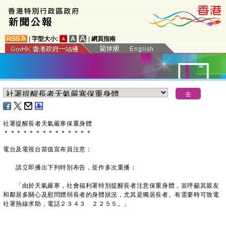
|
字型大小:
|
網頁指南
社署提醒長者天氣嚴寒保重身體
＊
＊
＊
＊
＊
＊
＊
＊
＊
＊
＊
＊
＊
＊
電台及電視台當值宣布員注意：
請立即播出下列特別布告，並作多次重播：
「由於天氣嚴寒，社會福利署特別提醒長者注意保重身體，並呼籲其親友
和鄰居多關心及慰問體弱長者的身體狀況，尤其是獨居長者。有需要時可致電
社署熱線求助，電話２３４３ ２２５５。」