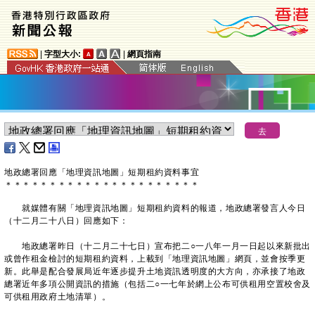
|
字型大小:
|
網頁指南
地政總署回應「地理資訊地圖」短期租約資料事宜
＊
＊
＊
＊
＊
＊
＊
＊
＊
＊
＊
＊
＊
＊
＊
＊
＊
＊
＊
＊
＊
＊
就媒體有關「地理資訊地圖」短期租約資料的報道，地政總署發言人今日
（十二月二十八日）回應如下：
地政總署昨日（十二月二十七日）宣布把二○一八年一月一日起以來新批出
或曾作租金檢討的短期租約資料，上載到「地理資訊地圖」網頁，並會按季更
新。此舉是配合發展局近年逐步提升土地資訊透明度的大方向，亦承接了地政
總署近年多項公開資訊的措施（包括二○一七年於網上公布可供租用空置校舍及
可供租用政府土地清單）。