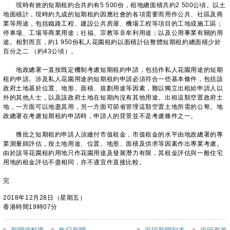
現時有效的短期租約合共約有5 500份，租地總面積共約2 500公頃。以土
地面積計，現時約九成的短期租約因應社會的各項需要而用作公共、社區及商
業等用途，包括鐵路工程、建設公共房屋、機場工程等項目的工地或施工區；
停車場、工場等商業用途；社福、宗教等非牟利用途；以及公用事業有關的用
途。相對而言，約1 950份私人花園租約以面積計佔整體短期租約總面積少於
百分之二 （約43公頃）。
地政總署一直按既定機制考慮短期租約申請，包括作私人花園用途的短期
租約申請。涉及私人花園用途的短期租約申請必須符合一些基本條件，包括該
政府土地基於位置、地形、面積、規劃用途等因素，難以獨立出租給申請人以
外的其他人士，以及該政府土地在短期內沒有其他用途。出租這類空置政府土
地，一方面可以地盡其用，另一方面可節省管理這類空置土地所需的公帑。地
政總署在考慮短期租約申請時，申請人的背景並不是考慮條件之一。
獲批之短期租約申請人須繳付市值租金，市值租金的水平由地政總署的專
業測量師評估，按土地用途、位置、地形、面積及供求等因素作出專業考慮。
由於該等花園租約用地只作花園用途及發展潛力有限，其租金評估與一般住宅
用地的租金評估不盡相同，亦不適宜作直接比較。
完
2018年12月28日（星期五）
香港時間19時07分