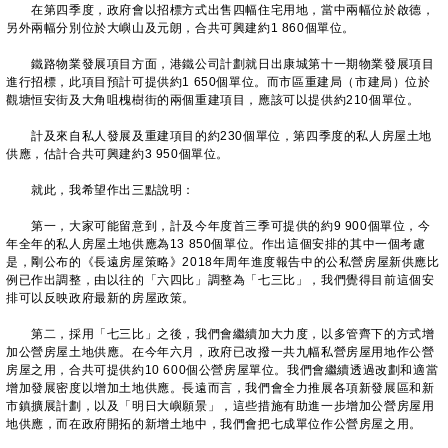
在第四季度，政府會以招標方式出售四幅住宅用地，當中兩幅位於啟德，
另外兩幅分別位於大嶼山及元朗，合共可興建約1 860個單位。
鐵路物業發展項目方面，港鐵公司計劃就日出康城第十一期物業發展項目
進行招標，此項目預計可提供約1 650個單位。而市區重建局（市建局）位於
觀塘恒安街及大角咀槐樹街的兩個重建項目，應該可以提供約210個單位。
計及來自私人發展及重建項目的約230個單位，第四季度的私人房屋土地
供應，估計合共可興建約3 950個單位。
就此，我希望作出三點說明：
第一，大家可能留意到，計及今年度首三季可提供的約9 900個單位，今
年全年的私人房屋土地供應為13 850個單位。作出這個安排的其中一個考慮
是，剛公布的《長遠房屋策略》2018年周年進度報告中的公私營房屋新供應比
例已作出調整，由以往的「六四比」調整為「七三比」，我們覺得目前這個安
排可以反映政府最新的房屋政策。
第二，採用「七三比」之後，我們會繼續加大力度，以多管齊下的方式增
加公營房屋土地供應。在今年六月，政府已改撥一共九幅私營房屋用地作公營
房屋之用，合共可提供約10 600個公營房屋單位。我們會繼續透過改劃和適當
增加發展密度以增加土地供應。長遠而言，我們會全力推展各項新發展區和新
市鎮擴展計劃，以及「明日大嶼願景」，這些措施有助進一步增加公營房屋用
地供應，而在政府開拓的新增土地中，我們會把七成單位作公營房屋之用。