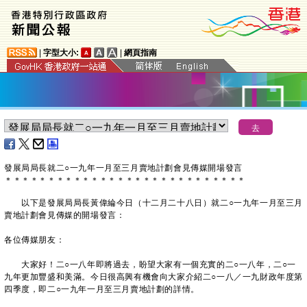
|
字型大小:
|
網頁指南
發展局局長就二○一九年一月至三月賣地計劃會見傳媒開場發言
＊
＊
＊
＊
＊
＊
＊
＊
＊
＊
＊
＊
＊
＊
＊
＊
＊
＊
＊
＊
＊
＊
＊
＊
＊
＊
＊
＊
以下是發展局局長黃偉綸今日（十二月二十八日）就二○一九年一月至三月
賣地計劃會見傳媒的開場發言：
各位傳媒朋友：
大家好！二○一八年即將過去，盼望大家有一個充實的二○一八年，二○一
九年更加豐盛和美滿。今日很高興有機會向大家介紹二○一八／一九財政年度第
四季度，即二○一九年一月至三月賣地計劃的詳情。