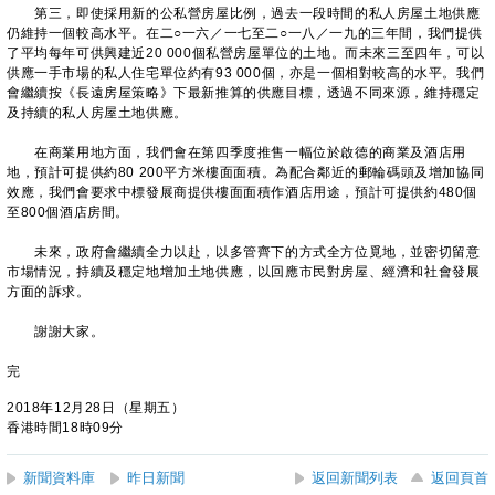
第三，即使採用新的公私營房屋比例，過去一段時間的私人房屋土地供應
仍維持一個較高水平。在二○一六／一七至二○一八／一九的三年間，我們提供
了平均每年可供興建近20 000個私營房屋單位的土地。而未來三至四年，可以
供應一手市場的私人住宅單位約有93 000個，亦是一個相對較高的水平。我們
會繼續按《長遠房屋策略》下最新推算的供應目標，透過不同來源，維持穩定
及持續的私人房屋土地供應。
在商業用地方面，我們會在第四季度推售一幅位於啟德的商業及酒店用
地，預計可提供約80 200平方米樓面面積。為配合鄰近的郵輪碼頭及增加協同
效應，我們會要求中標發展商提供樓面面積作酒店用途，預計可提供約480個
至800個酒店房間。
未來，政府會繼續全力以赴，以多管齊下的方式全方位覓地，並密切留意
市場情況，持續及穩定地增加土地供應，以回應市民對房屋、經濟和社會發展
方面的訴求。
謝謝大家。
完
2018年12月28日（星期五）
香港時間18時09分
新聞資料庫
昨日新聞
返回新聞列表
返回頁首