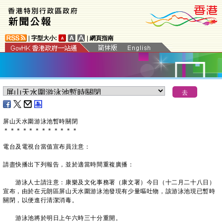
|
字型大小:
|
網頁指南
屏山天水圍游泳池
暫時關閉
＊
＊
＊
＊
＊
＊
＊
＊
＊
＊
＊
＊
電台及電視台當值宣布員注意：
請盡快播出下列報告，並於適當時間重複廣播：
游泳人士請注意：康樂及文化事務署（康文署）今日（十二月二十八日）
宣布，由於在元朗區屏山天水圍游泳池發現有少量嘔吐物，該游泳池現已暫時
關閉，以便進行清潔消毒。
游泳池將於明日上午六時三十分重開。