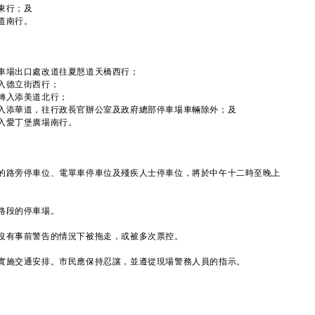
東行；及
道南行。
車場出口處改道往夏慤道天橋西行；
入德立街西行；
轉入添美道北行；
入添華道，往行政長官辦公室及政府總部停車場車輛除外；及
入愛丁堡廣場南行。
路旁停車位、電單車停車位及殘疾人士停車位，將於中午十二時至晚上
路段的停車場。
有事前警告的情況下被拖走，或被多次票控。
施交通安排。市民應保持忍讓，並遵從現場警務人員的指示。