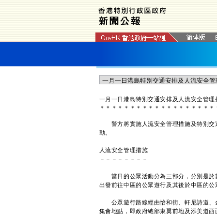
一月一日港島特別交通安排及人流安全管理
＊
＊
＊
＊
＊
＊
＊
＊
＊
＊
＊
＊
＊
＊
＊
＊
＊
＊
＊
警方將實施人流安全管理措施及特別交通
動。
人流安全管理措施
－－－－－－－－
當日的公眾活動分為三部分，分別是於當
出發前往中區的公眾遊行及其後於中區的公
公眾遊行路線經由怡和街、軒尼詩道、金
集會地點，即政府總部東翼前地及添美道西