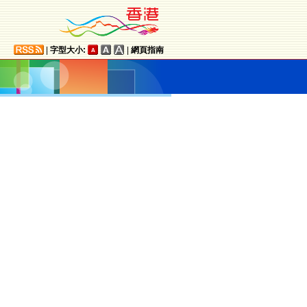
|
字型大小:
|
網頁指南