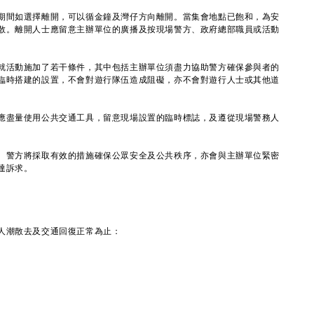
間如選擇離開，可以循金鐘及灣仔方向離開。當集會地點已飽和，為安
散。離開人士應留意主辦單位的廣播及按現場警方、政府總部職員或活動
活動施加了若干條件，其中包括主辦單位須盡力協助警方確保參與者的
臨時搭建的設置，不會對遊行隊伍造成阻礙，亦不會對遊行人士或其他道
盡量使用公共交通工具，留意現場設置的臨時標誌，及遵從現場警務人
警方將採取有效的措施確保公眾安全及公共秩序，亦會與主辦單位緊密
達訴求。
潮散去及交通回復正常為止：