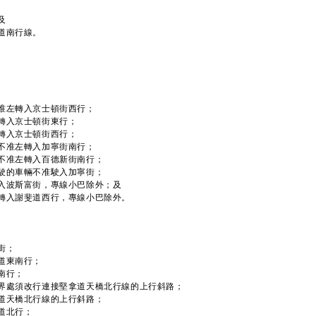
及
道南行線。
准左轉入京士頓街西行；
轉入京士頓街東行；
轉入京士頓街西行；
不准左轉入加寧街南行；
不准左轉入百德新街南行；
駛的車輛不准駛入加寧街；
入波斯富街，專線小巴除外；及
轉入謝斐道西行，專線小巴除外。
街；
道東南行；
南行；
界處須改行連接堅拿道天橋北行線的上行斜路；
道天橋北行線的上行斜路；
道北行；