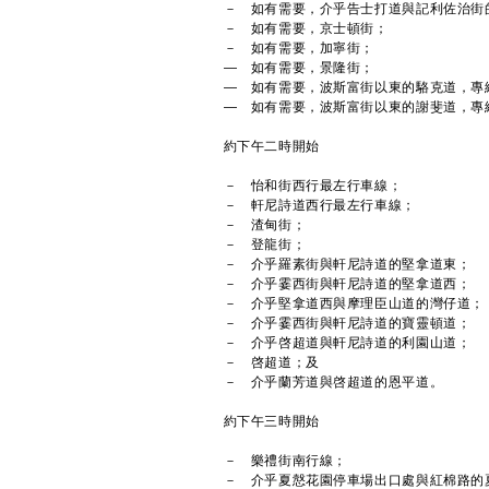
－ 如有需要，介乎告士打道與記利佐治街
－ 如有需要，京士頓街；
－ 如有需要，加寧街；
— 如有需要，景隆街；
— 如有需要，波斯富街以東的駱克道，專
— 如有需要，波斯富街以東的謝斐道，專
約下午二時開始
－ 怡和街西行最左行車線；
－ 軒尼詩道西行最左行車線；
－ 渣甸街；
－ 登龍街；
－ 介乎羅素街與軒尼詩道的堅拿道東；
－ 介乎霎西街與軒尼詩道的堅拿道西；
－ 介乎堅拿道西與摩理臣山道的灣仔道；
－ 介乎霎西街與軒尼詩道的寶靈頓道；
－ 介乎啓超道與軒尼詩道的利園山道；
－ 啓超道；及
－ 介乎蘭芳道與啓超道的恩平道。
約下午三時開始
－ 樂禮街南行線；
－ 介乎夏慤花園停車場出口處與紅棉路的