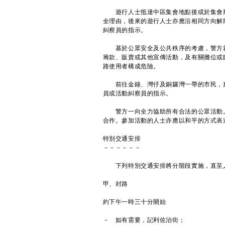
遊行人士抵達中區集會地點後或於集會期
全理由，後來的遊行人士亦應沿相同方向解
糾察員的指示。
基於公眾安全及公共秩序的考慮，警方就
籌款、販賣或其他宣傳活動，及有關攤位或
路使用者構成危險。
前往金鐘、灣仔及銅鑼灣一帶的市民，應
員或活動糾察員的指示。
警方一向全力協助所有合法的公眾活動。
合作。參加活動的人士亦應以和平的方式表
特別交通安排
－－－－－－
下列特別交通安排將分階段實施，直至人
甲、封路
約下午一時三十分開始
－ 如有需要，記利佐治街；