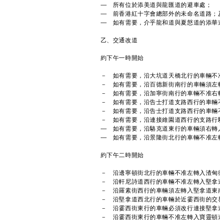
— 所有位於添美道與龍匯道的避車處；
— 前香港紅十字會總部外的未命名道路；
— 如有需要，介乎龍和道與夏慤道的添華
乙、交通改道
約下午一時開始
－ 如有需要，沿大坑道天橋北行的車輛不
－ 如有需要，沿百德新街南行的車輛須左
－ 如有需要，沿加寧街南行的車輛不准右
－ 如有需要，沿告士打道支路西行的車輛
－ 如有需要，沿告士打道支路西行的車輛
－ 如有需要，沿連接維園道西行的支路行
— 如有需要，沿駱克道東行的車輛須右轉
— 如有需要，沿景隆街北行的車輛不准左
約下午二時開始
－ 沿邊寧頓街北行的車輛不准左轉入渣甸
－ 沿軒尼詩道西行的車輛不准左轉入堅拿
－ 沿羅素街西行的車輛須左轉入堅拿道東
－ 沿堅拿道西北行的車輛於近霎西街的交
－ 沿霎西街東行的車輛必須改行連接堅拿
－ 沿霎西街東行的車輛不准左轉入寶靈頓