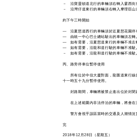
－ 沿寶靈頓道北行的車輛須右轉入霎西街
－ 沿灣仔道東行的車輛須右轉入摩理臣山
約下午三時開始
— 沿夏慤道西行的車輛須於近夏慤花園停
— 由統一中心巴士總站駛出的車輛須左轉
— 如有需要，沿夏慤道東行的車輛不准左
— 如有需要，沿龍和道行駛的車輛不准駛
－ 如有需要，沿龍和道行駛的車輛不准駛
丙、路旁停車位暫停使用
所有位於中信大廈對面，龍匯道東行線的
十一時五十九分暫停使用。
封路期間，車輛將被禁止進出位於封閉
在上述範圍內非法停泊的車輛，將會在沒
警方會視乎該區當時的交通及人潮情況實
完
2018年12月28日（星期五）