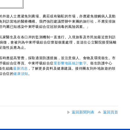
外遊人士應避免到農場、農莊或有駱駝的市場，亦應避免接觸病人及動
免到訪當地的醫療機構。我們強烈建議營辦中東團的旅行社，不應安排旅
些均屬已知感染中東呼吸綜合症冠狀病毒的風險因素。」
家醫生及在各口岸的監測機制一直進行。入境旅客及市民如最近曾到訪
道病徵，會被列為中東呼吸綜合症懷疑個案處理，並送往公立醫院接受隔離
呈陰性反應為止。
時應提高警覺，採取適當防護措施，並注意個人、食物及環境衞生。市
呼吸綜合症專頁、中東呼吸綜合症
受影響地區統計數字
、衞生防護中心
衞生組織
最新消息
，了解更多資料及健康建議。接待團友到外地旅遊的領
綜合症的
健康須知
。
返回新聞列表
返回頁首