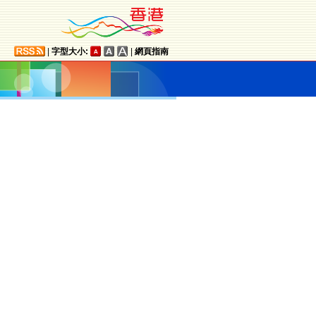
|
字型大小:
|
網頁指南