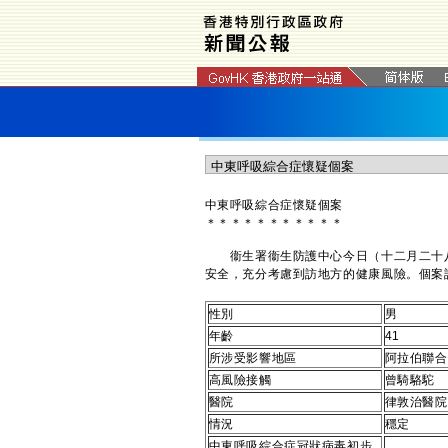
中東呼吸綜合症懷疑個案
＊
＊
＊
＊
＊
＊
＊
＊
＊
＊
＊
衞生署衞生防護中心今日（十二月二十八
安全，充分考慮到訪地方的健康風險。個案
性別
男
年齡
41
所涉受影響地區
阿拉伯聯合
高風險接觸
曾騎駱駝
醫院
律敦治醫院
情況
穩定
中東呼吸綜合症冠狀病毒初步