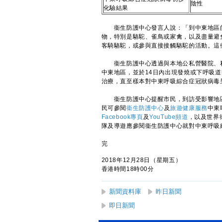
陰性
化驗結果
衞生防護中心發言人說：「到中東地區的
物，特別是駱駝、雀鳥或家禽，以及盡量避
客騎駱駝，或參與直接接觸駱駝的活動。這
衞生防護中心透過與本地公私營醫院、私
中東地區，並於14日內出現發燒或下呼吸
治療，直至樣本對中東呼吸綜合症冠狀病毒
衞生防護中心提醒市民，到訪受影響地區
民可參閱
衞生防護中心
及
旅遊健康服務
中東
Facebook專頁
及
YouTube頻道
，以及世界
隊及導遊應參閱衞生防護中心就對中東呼吸
完
2018年12月28日（星期五）
香港時間18時00分
新聞資料庫
昨日新聞
即日新聞