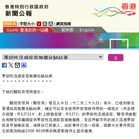
|
字型大小:
|
網頁指南
季節性流感疫苗無菌化驗結果
＊
＊
＊
＊
＊
＊
＊
＊
＊
＊
＊
＊
＊
下稿代醫院管理局發出︰
醫院管理局（醫管局）發言人今日（十二月二十八日）表示，已收到衞生
署通知其無菌化驗結果，確定可以安全使用早前曾經停用的一個批次（外盒標
示批號：R3J721V；針上標籤批號：R3J72）的季節性流感疫苗。醫管局會配
合有關安排繼續提供季節性流感疫苗接種服務，並且呼籲市民於踏入流感季節
前及早接種疫苗，保障自己和家人。由於事件已告一段落，因應今次事件而設
立的查詢熱線2300 6028將於兩星期後停止提供服務。