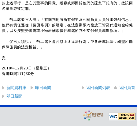
的上述罪行，是在其董事的同意、縱容或歸因於他們的疏忽下犯有的，故該兩
名董事亦被定罪。
勞工處發言人說：「有關判刑向所有僱主及相關負責人員發出強烈信息，
他們有責任遵從《僱傭條例》的規定，在法定期限內發放工資及代通知金給僱
員，以及按照勞審處或小額薪酬索償仲裁處的判令支付僱員裁斷款項。」
發言人續說：「勞工處不會容忍上述違法行為，並會嚴厲執法，竭盡所能
保障僱員的法定權益。」
完
2018年12月28日（星期五）
香港時間17時30分
新聞資料庫
昨日新聞
返回新聞列表
返回頁首
即日新聞