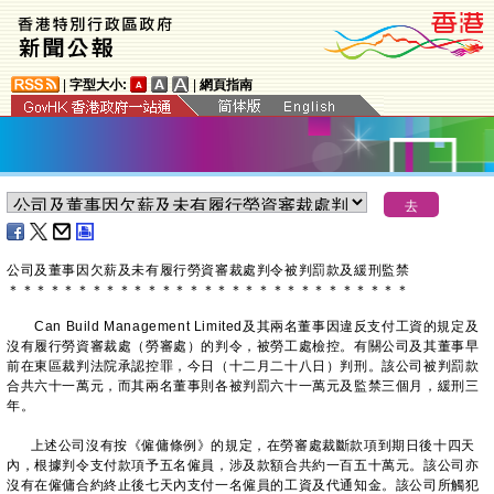
|
字型大小:
|
網頁指南
公司及董事因欠薪及未有履行勞資審裁處判令被判罰款及緩刑監禁
＊
＊
＊
＊
＊
＊
＊
＊
＊
＊
＊
＊
＊
＊
＊
＊
＊
＊
＊
＊
＊
＊
＊
＊
＊
＊
＊
＊
＊
Can Build Management Limited及其兩名董事因違反支付工資的規定及
沒有履行勞資審裁處（勞審處）的判令，被勞工處檢控。有關公司及其董事早
前在東區裁判法院承認控罪，今日（十二月二十八日）判刑。該公司被判罰款
合共六十一萬元，而其兩名董事則各被判罰六十一萬元及監禁三個月，緩刑三
年。
上述公司沒有按《僱傭條例》的規定，在勞審處裁斷款項到期日後十四天
內，根據判令支付款項予五名僱員，涉及款額合共約一百五十萬元。該公司亦
沒有在僱傭合約終止後七天內支付一名僱員的工資及代通知金。該公司所觸犯