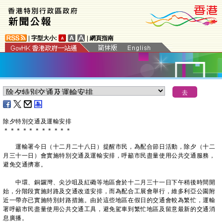
|
字型大小:
|
網頁指南
除夕特別交通及運輸安排
＊
＊
＊
＊
＊
＊
＊
＊
＊
＊
＊
運輸署今日（十二月二十八日）提醒市民，為配合節日活動，除夕（十二
月三十一日）會實施特別交通及運輸安排，呼籲市民盡量使用公共交通服務，
避免交通擠塞。
中環、銅鑼灣、尖沙咀及紅磡等地區會於十二月三十一日下午稍後時間開
始，分階段實施封路及交通改道安排，而為配合工展會舉行，維多利亞公園附
近一帶亦已實施特別封路措施。由於這些地區在假日的交通會較為繁忙，運輸
署呼籲市民盡量使用公共交通工具，避免駕車到繁忙地區及留意最新的交通消
息廣播。