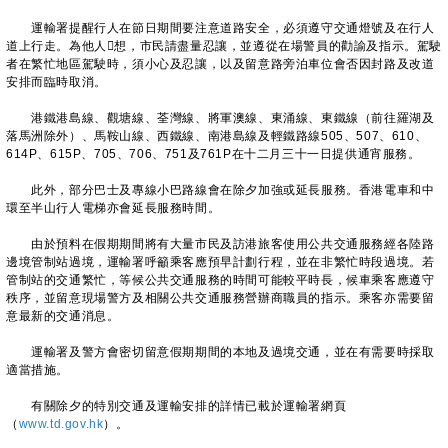
運輸署提醒行人在節日期間要注意道路安全，必須遵守交通燈號及在行人
道上行走。為他人想，市民請盡量忍讓，並遵從在場警員的勸諭及指示。駕駛
者在繁忙地區駕駛時，須小心及忍讓，以及留意路旁泊車位會否因封路及改道
安排而臨時取消。
港鐵港島線、觀塘線、荃灣線、將軍澳線、東涌線、東鐵線（前往羅湖及
落馬洲除外）、馬鞍山線、西鐵線、南港島線及輕鐵路線505、507、610、
614P、615P、705、706、751及761P在十二月三十一日提供通宵服務。
此外，部分巴士及專線小巴路線會在除夕加強或延長服務。香港電車和中
環至半山行人電梯亦會延長服務時間。
由於預料在假期期間將有大量市民及訪港旅客使用公共交通服務經各陸路
邊境管制站過境，運輸署呼籲乘客應預早計劃行程，並在非繁忙時段過境。若
管制站的交通繁忙，等候公共交通服務的時間可能較平時長，候車乘客應遵守
秩序，並留意現場警方及相關公共交通服務營辦商職員的指示。乘客亦需要留
意最新的交通消息。
運輸署及警方會密切留意假期期間的本地及過境交通，並在有需要時採取
適當措施。
有關除夕的特別交通及運輸安排的詳情已載於運輸署網頁
（
www.td.gov.hk
）。