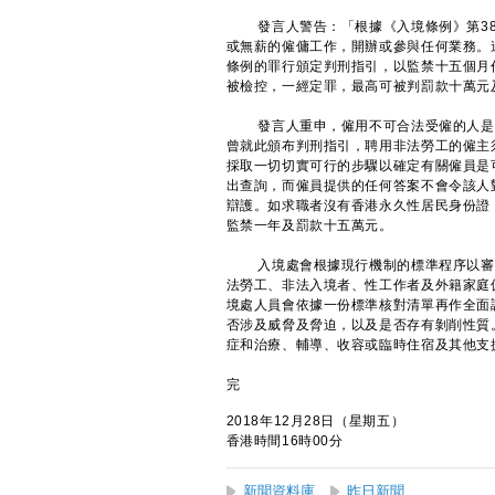
發言人警告：「根據《入境條例》第38
或無薪的僱傭工作，開辦或參與任何業務。
條例的罪行頒定判刑指引，以監禁十五個月
被檢控，一經定罪，最高可被判罰款十萬元
發言人重申，僱用不可合法受僱的人是嚴
曾就此頒布判刑指引，聘用非法勞工的僱主
採取一切切實可行的步驟以確定有關僱員是
出查詢，而僱員提供的任何答案不會令該人
辯護。如求職者沒有香港永久性居民身份證
監禁一年及罰款十五萬元。
入境處會根據現行機制的標準程序以審核
法勞工、非法入境者、性工作者及外籍家庭
境處人員會依據一份標準核對清單再作全面
否涉及威脅及脅迫，以及是否存有剝削性質
症和治療、輔導、收容或臨時住宿及其他支
完
2018年12月28日（星期五）
香港時間16時00分
新聞資料庫
昨日新聞