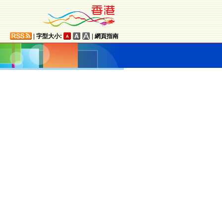
|
字型大小:
|
網頁指南