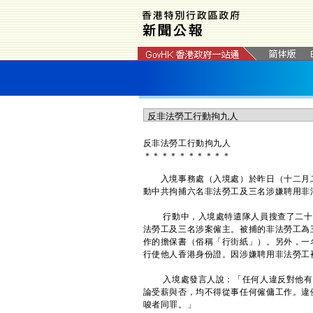
反非法勞工行動拘九人
＊
＊
＊
＊
＊
＊
＊
＊
＊
＊
入境事務處（入境處）於昨日（十二月二
動中共拘捕六名非法勞工及三名涉嫌聘用非
行動中，入境處特遣隊人員搜查了二十個
法勞工及三名涉案僱主。被捕的非法勞工為
作的擔保書（俗稱「行街紙」）。另外，一
行使他人香港身份證。因涉嫌聘用非法勞工
入境處發言人說：「任何人違反對他有效
論受薪與否，均不得從事任何僱傭工作。違
唆者同罪。」