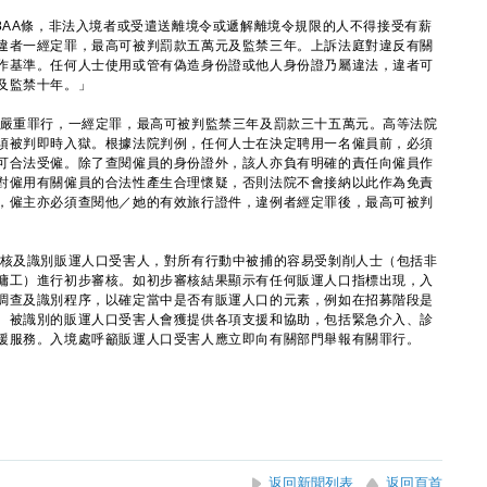
AA條，非法入境者或受遣送離境令或遞解離境令規限的人不得接受有薪
違者一經定罪，最高可被判罰款五萬元及監禁三年。上訴法庭對違反有關
作基準。任何人士使用或管有偽造身份證或他人身份證乃屬違法，違者可
及監禁十年。」
重罪行，一經定罪，最高可被判監禁三年及罰款三十五萬元。高等法院
須被判即時入獄。根據法院判例，任何人士在決定聘用一名僱員前，必須
可合法受僱。除了查閱僱員的身份證外，該人亦負有明確的責任向僱員作
對僱用有關僱員的合法性產生合理懷疑，否則法院不會接納以此作為免責
，僱主亦必須查閱他／她的有效旅行證件，違例者經定罪後，最高可被判
及識別販運人口受害人，對所有行動中被捕的容易受剝削人士（包括非
傭工）進行初步審核。如初步審核結果顯示有任何販運人口指標出現，入
調查及識別程序，以確定當中是否有販運人口的元素，例如在招募階段是
。被識別的販運人口受害人會獲提供各項支援和協助，包括緊急介入、診
援服務。入境處呼籲販運人口受害人應立即向有關部門舉報有關罪行。
返回新聞列表
返回頁首