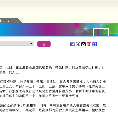
十七日）在全港各區展開代號名為「曙光行動」的反非法勞工行動。行
法勞工的人士。
目標地點，包括餐廳、髮廊、回收站、貨倉及路邊攤檔，共拘捕六名非
三男三女，年齡介乎三十一至四十三歲。當中兩名男子持有不允許僱傭工
名女子亦涉嫌管有及行使懷疑偽造香港身份證及另一名女子亦涉嫌管有及
被捕的僱主則為兩男一女，年齡介乎五十一至五十五歲。
的逗留條件，即屬犯罪。同時，所有旅客在未獲入境處處長批准前，無
例者會遭檢控，一經定罪，最高刑罰為罰款五萬元及監禁兩年。協助及教