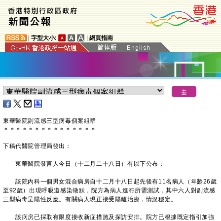
|
字型大小:
|
網頁指南
東華醫院副流感三型病毒個案組群
＊
＊
＊
＊
＊
＊
＊
＊
＊
＊
＊
＊
＊
＊
＊
下稿代醫院管理局發出：
東華醫院發言人今日（十二月二十八日）有以下公布：
該院內科一個男女混合病房自十二月十八日起先後有11名病人（年齡26歲
至92歲）出現呼吸道感染徵狀，院方為病人進行所需測試，其中六人對副流感
三型病毒呈陽性反應。有關病人現正接受隔離治療，情況穩定。
該病房已採取有限度接收新症措施及探訪安排。院方已根據既定指引加強