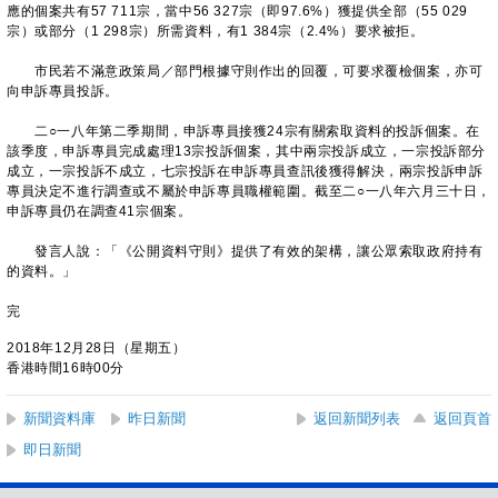
應的個案共有57 711宗，當中56 327宗（即97.6%）獲提供全部（55 029
宗）或部分（1 298宗）所需資料，有1 384宗（2.4%）要求被拒。
市民若不滿意政策局／部門根據守則作出的回覆，可要求覆檢個案，亦可
向申訴專員投訴。
二○一八年第二季期間，申訴專員接獲24宗有關索取資料的投訴個案。在
該季度，申訴專員完成處理13宗投訴個案，其中兩宗投訴成立，一宗投訴部分
成立，一宗投訴不成立，七宗投訴在申訴專員查訊後獲得解決，兩宗投訴申訴
專員決定不進行調查或不屬於申訴專員職權範圍。截至二○一八年六月三十日，
申訴專員仍在調查41宗個案。
發言人說：「《公開資料守則》提供了有效的架構，讓公眾索取政府持有
的資料。」
完
2018年12月28日（星期五）
香港時間16時00分
新聞資料庫
昨日新聞
返回新聞列表
返回頁首
即日新聞