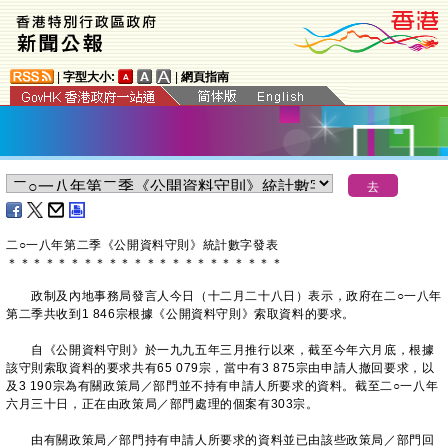
|
字型大小:
|
網頁指南
二○一八年第二季《公開資料守則》統計數字發表
＊
＊
＊
＊
＊
＊
＊
＊
＊
＊
＊
＊
＊
＊
＊
＊
＊
＊
＊
＊
＊
＊
政制及內地事務局發言人今日（十二月二十八日）表示，政府在二○一八年
第二季共收到1 846宗根據《公開資料守則》索取資料的要求。
自《公開資料守則》於一九九五年三月推行以來，截至今年六月底，根據
該守則索取資料的要求共有65 079宗，當中有3 875宗由申請人撤回要求，以
及3 190宗為有關政策局／部門並不持有申請人所要求的資料。截至二○一八年
六月三十日，正在由政策局／部門處理的個案有303宗。
由有關政策局／部門持有申請人所要求的資料並已由該些政策局／部門回