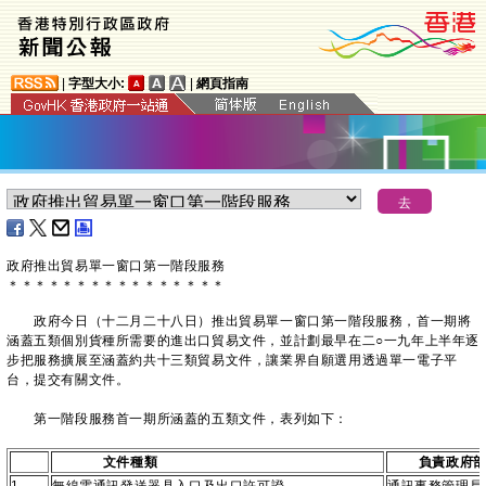
|
字型大小:
|
網頁指南
政府推出貿易單一窗口第一階段服務
＊
＊
＊
＊
＊
＊
＊
＊
＊
＊
＊
＊
＊
＊
＊
＊
政府今日（十二月二十八日）推出貿易單一窗口第一階段服務，首一期將
涵蓋五類個別貨種所需要的進出口貿易文件，並計劃最早在二○一九年上半年逐
步把服務擴展至涵蓋約共十三類貿易文件，讓業界自願選用透過單一電子平
台，提交有關文件。
第一階段服務首一期所涵蓋的五類文件，表列如下：
文件種類
負責政府部