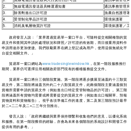
1.
無線電通訊發送器具入口及出口許可證
通訊事務管理局
2.
無線電通訊發送器具轉運通知書
通訊事務管理局
3.
除害劑進出口許可證
漁農自然護理署
4.
受管制化學品許可證
環境保護署
5.
消耗臭氧層物質許可證
環境保護署／工
政府發言人說：「業界透過貿易單一窗口平台，可隨時提交相關種類的貿
易文件和查閱其申請的處理狀況和牌照／許可證的有效期，而日後重用資料作
申請用途亦更加便捷。我們鼓勵業界在網上登記成為用戶，使用這個無紙化平
台提交相關文件。」
貿易單一窗口網站為
www.tradesinglewindow.hk
，在第一階段服務推行
期間，業界仍可選擇沿用相關政府部門現有的櫃檯服務提交文件。
貿易單一窗口將分三個階段實施。第一階段將逐步擴展至涵蓋約十三類貿
易文件，第二階段將涵蓋另外約二十八類貿易文件，此兩個階段主要涵蓋個別
貨種所需要申請的貿易文件（例如進出口特定受管制物品的許可證）。第三階
段將涵蓋所有貨物均需要或將需要提交的貿易文件（例如進出口報關單、預報
貨物資料和貨物報告）。視乎各項準備工作的進度，第二及第三階段預計最早
於二○二二年及二○二三年分別推出。
發言人說：「政府將繼續與業界保持聯繫和收集他們的意見，以優化系統
和服務。在第一階段獲得的經驗，亦會為未來各個階段的系統設計和開發工作
提供有用的參考。」