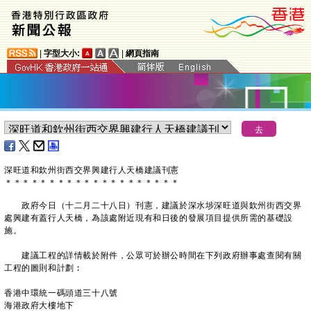
|
字型大小:
|
網頁指南
深旺道和欽州街西交界興建行人天橋建議刊憲
＊
＊
＊
＊
＊
＊
＊
＊
＊
＊
＊
＊
＊
＊
＊
＊
＊
＊
＊
＊
政府今日（十二月二十八日）刊憲，建議於深水埗深旺道與欽州街西交界
處興建有蓋行人天橋，為該處附近現有和日後的發展項目提供所需的基礎設
施。
建議工程的詳情載於附件，公眾可於辦公時間在下列政府辦事處查閱有關
工程的圖則和計劃︰
香港中環統一碼頭道三十八號
海港政府大樓地下