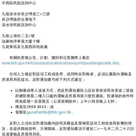
中西區民政諮詢中心
九龍深水埗長沙灣道三○三號
長沙灣政府合署地下
深水埗民政諮詢中心
九龍上海街二五○號
油麻地停車場大廈十樓
九龍東區及九龍西區地政處
有關的憲報公告、計劃、圖則和位置圖將上載至
www.thb.gov.hk/tc/psp/publications/transport/gazette/gazette.htm
。
任何人士擬反對該項工程或使用，或同時反對兩者，必須以書面向運輸及
房屋局局長提出。反對通知書可經下列方式遞交：
以郵遞或專人送達方式，把反對通知書投入設於香港添馬添美道二號政
府總部東翼二樓入口處的運輸及房屋局第六號投遞箱。投遞箱的收件時
間為星期一至星期五（公眾假期除外）上午八時至晚上七時；
傳真至2868 4643；或
電郵至
gazettethb@thb.gov.hk
。
反對人士須在反對通知書內說明其權益及聲稱受該項工程或使用影響的情
況，並提供聯絡資料，方便聯絡。反對通知書須不遲於二○一九年二月二十六日
送達運輸及房屋局局長。