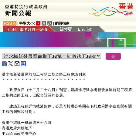
|
字型大小:
|
網頁指南
洪水橋新發展區前期工程第二期道路工程建議刊憲
＊
＊
＊
＊
＊
＊
＊
＊
＊
＊
＊
＊
＊
＊
＊
＊
＊
＊
＊
＊
＊
＊
政府今日（十二月二十八日）刊憲，建議進行洪水橋新發展區前期工程第
二期的道路工程，以配合該區的發展。
建議工程的詳情載於附件，公眾可於辦公時間在下列政府辦事處查閱有關
工程的圖則和計劃︰
香港中環統一碼頭道三十八號
海港政府大樓地下
中西區民政諮詢中心