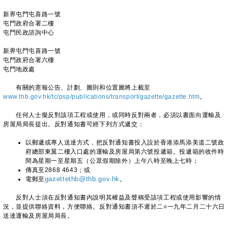
新界屯門屯喜路一號
屯門政府合署二樓
屯門民政諮詢中心
新界屯門屯喜路一號
屯門政府合署六樓
屯門地政處
有關的憲報公告、計劃、圖則和位置圖將上載至
www.thb.gov.hk/tc/psp/publications/transport/gazette/gazette.htm
。
任何人士擬反對該項工程或使用，或同時反對兩者，必須以書面向運輸及
房屋局局長提出。反對通知書可經下列方式遞交：
以郵遞或專人送達方式，把反對通知書投入設於香港添馬添美道二號政
府總部東翼二樓入口處的運輸及房屋局第六號投遞箱。投遞箱的收件時
間為星期一至星期五（公眾假期除外）上午八時至晚上七時；
傳真至2868 4643；或
電郵至
gazettethb@thb.gov.hk
。
反對人士須在反對通知書內說明其權益及聲稱受該項工程或使用影響的情
況，並提供聯絡資料，方便聯絡。反對通知書須不遲於二○一九年二月二十六日
送達運輸及房屋局局長。