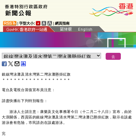
|
字型大小:
|
網頁指南
銀線灣泳灘及清水灣第二灣泳灘懸掛紅旗
＊
＊
＊
＊
＊
＊
＊
＊
＊
＊
＊
＊
＊
＊
＊
＊
＊
＊
電台及電視台當值宣布員注意：
請盡快播出下列特別報告：
游泳人士請注意：康樂及文化事務署今日（十二月二十八日）宣布，由於
大浪關係，西貢區的銀線灣泳灘及清水灣第二灣泳灘已懸掛紅旗，顯示在該處
游泳會有危險，市民請勿在該處游泳。
完