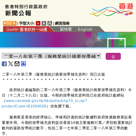
|
字型大小:
|
網頁指南
二零一八年第三季《服務業統計摘要按季補充資料》現已出版
＊
＊
＊
＊
＊
＊
＊
＊
＊
＊
＊
＊
＊
＊
＊
＊
＊
＊
＊
＊
＊
＊
＊
＊
＊
＊
＊
政府統計處編製的二零一八年第三季《服務業統計摘要按季補充資料》今
日（十二月二十八日）出版。今期的按季補充資料現已在政府統計處網站
（
www.censtatd.gov.hk/hkstat/sub/sp70_tc.jsp?
productCode=B1080008
）供免費下載。
服務業是香港的經濟核心。準確和詳盡的統計數據對政府推廣服務業起着
重要作用。今期的按季補充資料提供香港14個主要服務行業／界別較重要統計
數列的最新按季統計數字，包括二零一七年第二季至二零一八年第三季的數
字。