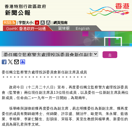
|
字型大小:
|
網頁指南
​委任獨立監察警方處理投訴委員會新任副主席及成員
＊
＊
＊
＊
＊
＊
＊
＊
＊
＊
＊
＊
＊
＊
＊
＊
＊
＊
＊
＊
＊
＊
＊
政府今日（十二月二十八日）宣布，再度委任獨立監察警方處理投訴委員
會（監警會）兩位現任副主席及13位現任成員，以及委任一位新副主席及兩位
新成員，任命由二○一九年一月一日開始，為期兩年。
張華峰與謝偉銓獲再度委任為副主席，易志明獲委任為新副主席。獲再度
委任的成員有鄭錦鐘博士、何錦榮、許宗盛、關治平、歐楚筠、朱永耀、藍德
業、李曉華、李家仁醫生、彭韻僖、宋筱苓、黃至生教授與楊華勇。新委任的
成員為羅孔君與李文斌。