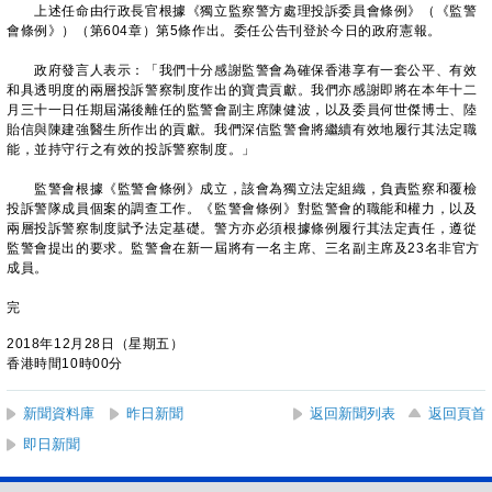
上述任命由行政長官根據《獨立監察警方處理投訴委員會條例》（《監警
會條例》）（第604章）第5條作出。委任公告刊登於今日的政府憲報。
政府發言人表示：「我們十分感謝監警會為確保香港享有一套公平、有效
和具透明度的兩層投訴警察制度作出的寶貴貢獻。我們亦感謝即將在本年十二
月三十一日任期屆滿後離任的監警會副主席陳健波，以及委員何世傑博士、陸
貽信與陳建強醫生所作出的貢獻。我們深信監警會將繼續有效地履行其法定職
能，並持守行之有效的投訴警察制度。」
監警會根據《監警會條例》成立，該會為獨立法定組織，負責監察和覆檢
投訴警隊成員個案的調查工作。《監警會條例》對監警會的職能和權力，以及
兩層投訴警察制度賦予法定基礎。警方亦必須根據條例履行其法定責任，遵從
監警會提出的要求。監警會在新一屆將有一名主席、三名副主席及23名非官方
成員。
完
2018年12月28日（星期五）
香港時間10時00分
新聞資料庫
昨日新聞
返回新聞列表
返回頁首
即日新聞