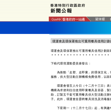
​環運會及環保署推
出
可重用餐具借用計劃鼓
＊
＊
＊
＊
＊
＊
＊
＊
＊
＊
＊
＊
＊
＊
＊
＊
＊
＊
＊
下稿代環境運動委員會發出：
為推動「走塑、走即棄」的環保文化，環
服務，供大型活動主辦機構免費借用，以鼓
環運會發言人今日（十二月十三日）表示
機構為求便利往往使用即棄餐具及容器，製
助，訂製五千套可重用餐具供大型活動主辦
子。此外，環運會並委聘餐具清洗及消毒服
下星期一（十二月十七日）起，有興趣申