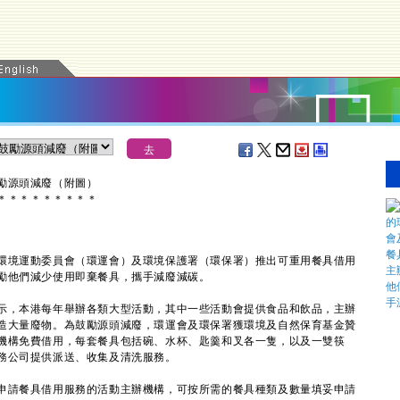
勵源頭減廢（附圖）
＊
＊
＊
＊
＊
＊
＊
＊
＊
境運動委員會（環運會）及環境保護署（環保署）推出可重用餐具借用
勵他們減少使用即棄餐具，攜手減廢減碳。
，本港每年舉辦各類大型活動，其中一些活動會提供食品和飲品，主辦
造大量廢物。為鼓勵源頭減廢，環運會及環保署獲環境及自然保育基金贊
機構免費借用，每套餐具包括碗、水杯、匙羹和叉各一隻，以及一雙筷
務公司提供派送、收集及清洗服務。
請餐具借用服務的活動主辦機構，可按所需的餐具種類及數量填妥申請