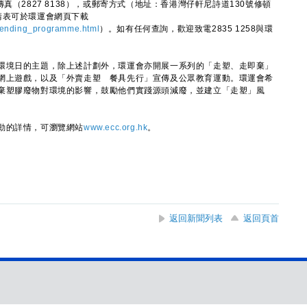
傳真（2827 8138），或郵寄方式（地址：香港灣仔軒尼詩道130號修頓
請表可於環運會網頁下載
e_lending_programme.html
）。如有任何查詢，歡迎致電2835 1258與環
境日的主題，除上述計劃外，環運會亦開展一系列的「走塑、走即棄」
網上遊戲，以及「外賣走塑 餐具先行」宣傳及公眾教育運動。環運會希
棄塑膠廢物對環境的影響，鼓勵他們實踐源頭減廢，並建立「走塑」風
動的詳情，可瀏覽網站
www.ecc.org.hk
。
返回新聞列表
返回頁首