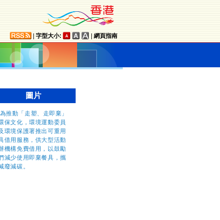
|
字型大小:
|
網頁指南
圖片