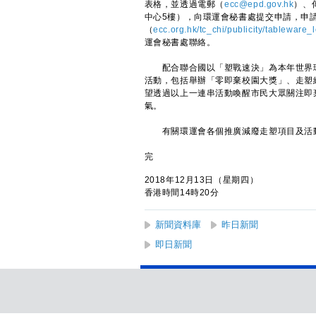
表格，並透過電郵（
ecc@epd.gov.hk
）、
中心5樓），向環運會秘書處提交申請，申
（
ecc.org.hk/tc_chi/publicity/tablewar
運會秘書處聯絡。
配合聯合國以「塑戰速決」為本年世界環
活動，包括舉辦「零即棄校園大獎」、走塑
望透過以上一連串活動喚醒市民大眾關注即
氣。
有關環運會各個推廣減廢走塑項目及活
完
2018年12月13日（星期四）
香港時間14時20分
新聞資料庫
昨日新聞
即日新聞