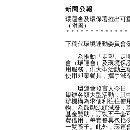
​環運會及環保署推
出
可
（附圖）
＊
＊
＊
＊
＊
＊
＊
＊
＊
＊
＊
＊
＊
下稿代環境運動委員會
為推動「走塑、走即
會（環運會）及環境保
用服務，供大型活動主
使用即棄餐具，攜手減
環運會發言人今日（
舉辦各類大型活動，其
辦機構為求便利往往使
物。為鼓勵源頭減廢，
基金贊助，訂製五千套
費借用，每套餐具包括
一雙筷子。此外，環運