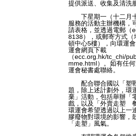
提供派送、收集及清洗
下星期一（十二月十
服務的活動主辦機構，
請表格，並透過電郵（
e
8138），或郵寄方式
頓中心5樓），向環運
運會網頁下載
（
ecc.org.hk/tc_chi/pu
mme.html
）。如有任何查
運會秘書處聯絡。
配合聯合國以「塑戰
題，除上述計劃外，環
棄」活動，包括舉辦「
戲，以及「外賣走塑 
環運會希望透過以上一
膠廢物對環境的影響，
「走塑」風氣。