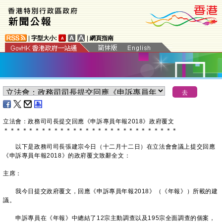
|
字型大小:
|
網頁指南
立法會：政務司司長提交回應《申訴專員年報2018》政府覆文
＊
＊
＊
＊
＊
＊
＊
＊
＊
＊
＊
＊
＊
＊
＊
＊
＊
＊
＊
＊
＊
＊
＊
＊
＊
＊
＊
＊
以下是政務司司長張建宗今日（十二月十二日）在立法會會議上提交回應
《申訴專員年報2018》的政府覆文致辭全文：
主席：
我今日提交政府覆文，回應《申訴專員年報2018》（《年報》）所載的建
議。
申訴專員在《年報》中總結了12宗主動調查以及195宗全面調查的個案，