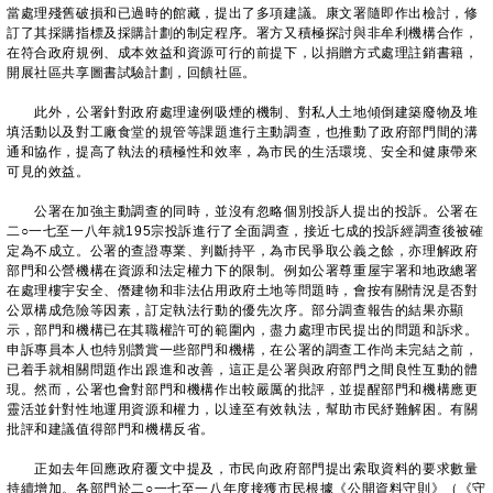
當處理殘舊破損和已過時的館藏，提出了多項建議。康文署隨即作出檢討，修
訂了其採購指標及採購計劃的制定程序。署方又積極探討與非牟利機構合作，
在符合政府規例、成本效益和資源可行的前提下，以捐贈方式處理註銷書籍，
開展社區共享圖書試驗計劃，回饋社區。
此外，公署針對政府處理違例吸煙的機制、對私人土地傾倒建築廢物及堆
填活動以及對工廠食堂的規管等課題進行主動調查，也推動了政府部門間的溝
通和協作，提高了執法的積極性和效率，為市民的生活環境、安全和健康帶來
可見的效益。
公署在加強主動調查的同時，並沒有忽略個別投訴人提出的投訴。公署在
二○一七至一八年就195宗投訴進行了全面調查，接近七成的投訴經調查後被確
定為不成立。公署的查證專業、判斷持平，為市民爭取公義之餘，亦理解政府
部門和公營機構在資源和法定權力下的限制。例如公署尊重屋宇署和地政總署
在處理樓宇安全、僭建物和非法佔用政府土地等問題時，會按有關情況是否對
公眾構成危險等因素，訂定執法行動的優先次序。部分調查報告的結果亦顯
示，部門和機構已在其職權許可的範圍內，盡力處理市民提出的問題和訴求。
申訴專員本人也特別讚賞一些部門和機構，在公署的調查工作尚未完結之前，
已着手就相關問題作出跟進和改善，這正是公署與政府部門之間良性互動的體
現。然而，公署也會對部門和機構作出較嚴厲的批評，並提醒部門和機構應更
靈活並針對性地運用資源和權力，以達至有效執法，幫助市民紓難解困。有關
批評和建議值得部門和機構反省。
正如去年回應政府覆文中提及，市民向政府部門提出索取資料的要求數量
持續增加。各部門於二○一七至一八年度接獲市民根據《公開資料守則》（《守