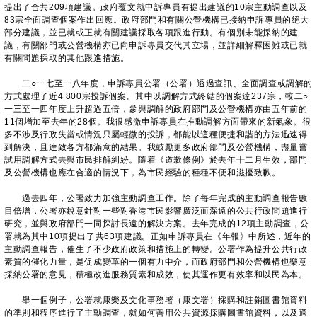
提出了合共209項建議。政府覆文就申訴專員有提出建議的10宗主動調查以及
83宗全面調查個案作出回應。政府部門和有關公營機構已接納申訴專員的絕大
部分建議，並已就或正就有關建議採取各項跟進行動。有個別未能採納的建
議，有關部門或公營機構亦已向申訴專員交代其立場，並詳細解釋困難或已就
有關問題採取的其他跟進措施。
二○一七至一八年度，申訴專員公署（公署）透過查訊、全面調查或調解的
方式處理了近4 800宗投訴個案。其中以調解方式終結的個案達237宗，較二○
一三至一四年度上升超過五倍，參與調解的政府部門及公營機構亦由五年前的
11個增加至去年的28個。我很感激申訴專員在推動調解方面帶來的新氣象。很
多不涉及行政失當或情況只屬輕微的投訴，都能以這種便捷和諧的方法迅速得
到解決，且達致各方都滿意的結果。我鼓勵更多政府部門及公營機構，盡量嘗
試用調解方式去與市民排解糾紛。隨着《道歉條例》於去年十二月生效，部門
及公營機構也應在合適的情況下，為市民經驗的種種不便和滋擾致歉。
過去四年，公署致力加強主動調查工作。除了每年完成的主動調查報告數
目倍增，公署亦銳意針對一些對香港市民影響廣泛而深遠的公共行政問題進行
研究，並與政府部門一同探討長遠的解決方案。去年完成的12項主動調查，公
署就為其中10項提出了共63項建議。正如申訴專員在《年報》中所述，近年的
主動調查報告，催生了不少政府政策和措施上的轉變。公署作為提升公共行政
素質的催化力量，是促成變革的一個有力中介，而政府部門和公營機構也樂意
採納公署的意見，積極改進服務質素和成效，使其運作更有效率和以民為本。
舉一個例子，公署就康樂及文化事務署（康文署）採購和註銷圖書館資料
的準則和程序進行了主動調查，就如何善用公共資源採購圖書館資料，以及適