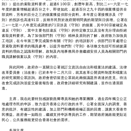
則》）提出的索取資料要求，超過6 100宗，創歷年新高，對比二○一六至一七
年度的數量增幅超過百分之十。即使如此，超過百分之九十四的個案獲提供全
部資料，另有約百分之三的個案獲提供部分資料。本年度公署接獲涉及《守
則》的投訴也高達91宗，反映市民對於政府開明問責的期望與日俱增。公署在
二○一七至一八年度完成調查的71宗涉及《守則》的個案，其中30宗被確定為
違反《守則》，當中主要包括違反《守則》的特定條文以及沒有充分理由拒絕
索取資料要求。為了加強部門對《守則》精神及原則的了解，政府致力加強員
工培訓，在今年第三季完成製作有關《守則》的培訓影片，供部門日常處理公
眾索取資料要求的職員參考，以提升他們對《守則》各項條文包括可拒絕披露
資料的理由之認識和理解。政制及內地事務局亦會繼續安排人員為相關部門的
職員講解個案以及《守則》的內容。
與此同時，政府亦一直關注公署就訂立資訊自由法和檔案法的建議。法律
改革委員會（法改會）已於本年十二月六日，就其改革公開資料制度和檔案法
的研究展開公眾諮詢。政府會密切留意公眾就此兩個議題所表達的意見。待法
改會完成諮詢並提交最後報告後，政府會詳細研究有關建議，並作出適當跟
進。
主席，我在此要特別感謝劉燕卿專員和她的專業團隊，過去四年獨立公正
地處理市民的申訴，致力提升香港公共行政的水平。公署全面深入的調查、善
意的批評、有建設性的建議，加上部門和機構積極正面的回應，讓廣大香港市
民獲益。政府會一如既往，繼續支持申訴專員的工作，期望政府施政能更貼近
民心，公共服務能更切合香港社會的需求。
多謝主席。