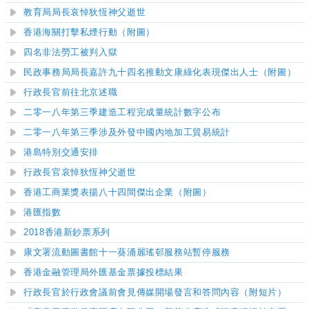
教育局局長哀悼狄恆神父逝世
香港海關打擊私煙行動（附圖）
四名非法勞工被判入獄
民政事務局局長嘉許九十四名推動文康綠化表現傑出人士（附圖）
行政長官前往北京述職
二零一八年第三季建造工程完成量統計數字公布
二零一八年第三季涉及外發中國內地加工貿易統計
港島特別交通安排
行政長官哀悼狄恆神父逝世
香港工商業獎表揚八十四間傑出企業（附圖）
港匯指數
2018香港新鈔票系列
康文署流動圖書館十一葵涌麗瑤邨服務站暫停服務
香港金融管理局外匯基金票據投標結果
行政長官於行政會議前會見傳媒開場發言和答問內容（附短片）