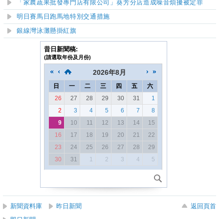
「家農蔬果批發專門店有限公司」葵芳分店造成噪音煩擾被定罪
明日賽馬日跑馬地特別交通措施
銀線灣泳灘懸掛紅旗
昔日新聞稿:
(請選取年份及月份)
2026
年
8月
日
一
二
三
四
五
六
26
27
28
29
30
31
1
2
3
4
5
6
7
8
9
10
11
12
13
14
15
16
17
18
19
20
21
22
23
24
25
26
27
28
29
30
31
1
2
3
4
5
新聞資料庫
昨日新聞
返回頁首