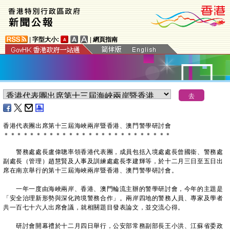
|
字型大小:
|
網頁指南
香港代表團出席第十三屆海峽兩岸暨香港、澳門警學研討會
＊
＊
＊
＊
＊
＊
＊
＊
＊
＊
＊
＊
＊
＊
＊
＊
＊
＊
＊
＊
＊
＊
＊
＊
＊
＊
警務處處長盧偉聰率領香港代表團，成員包括入境處處長曾國衞、警務處
副處長（管理）趙慧賢及人事及訓練處處長李建輝等，於十二月三日至五日出
席在南京舉行的第十三屆海峽兩岸暨香港、澳門警學研討會。
一年一度由海峽兩岸、香港、澳門輪流主辦的警學研討會，今年的主題是
「安全治理新形勢與深化跨境警務合作」。兩岸四地的警務人員、專家及學者
共一百七十六人出席會議，就相關題目發表論文，並交流心得。
研討會開幕禮於十二月四日舉行，公安部常務副部長王小洪、江蘇省委政