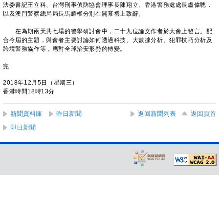
法委書記王立科、台灣刑事偵防協會理事長陳翔立、香港警務處處長盧偉聰，
以及澳門警察總局局長馬耀權分別在開幕禮上致辭。
在為期兩天共七場的警學研討會中，二十九位論文作者於大會上發言。配
合今屆的主題，與會者主要討論如何透過科技、大數據分析、犯罪技巧分析及
跨境警務協作等，應對全球治安形勢的轉變。
完
2018年12月5日（星期三）
香港時間18時13分
新聞資料庫
昨日新聞
返回新聞列表
返回頁首
即日新聞