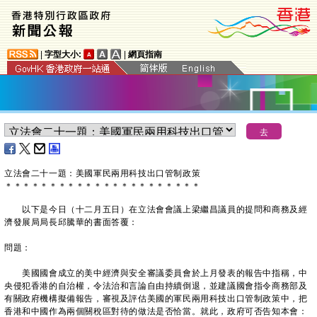
|
字型大小:
|
網頁指南
立法會二十一題：美國軍民兩用科技出口管制政策
＊
＊
＊
＊
＊
＊
＊
＊
＊
＊
＊
＊
＊
＊
＊
＊
＊
＊
＊
＊
＊
＊
以下是今日（十二月五日）在立法會會議上梁繼昌議員的提問和商務及經
濟發展局局長邱騰華的書面答覆：
問題：
美國國會成立的美中經濟與安全審議委員會於上月發表的報告中指稱，中
央侵犯香港的自治權，令法治和言論自由持續倒退，並建議國會指令商務部及
有關政府機構擬備報告，審視及評估美國的軍民兩用科技出口管制政策中，把
香港和中國作為兩個關稅區對待的做法是否恰當。就此，政府可否告知本會：