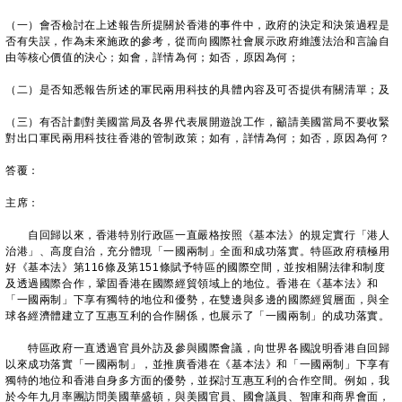
（一）會否檢討在上述報告所提關於香港的事件中，政府的決定和決策過程是
否有失誤，作為未來施政的參考，從而向國際社會展示政府維護法治和言論自
由等核心價值的決心；如會，詳情為何；如否，原因為何；
（二）是否知悉報告所述的軍民兩用科技的具體內容及可否提供有關清單；及
（三）有否計劃對美國當局及各界代表展開遊說工作，籲請美國當局不要收緊
對出口軍民兩用科技往香港的管制政策；如有，詳情為何；如否，原因為何？
答覆：
主席：
自回歸以來，香港特別行政區一直嚴格按照《基本法》的規定實行「港人
治港」、高度自治，充分體現「一國兩制」全面和成功落實。特區政府積極用
好《基本法》第116條及第151條賦予特區的國際空間，並按相關法律和制度
及透過國際合作，鞏固香港在國際經貿領域上的地位。香港在《基本法》和
「一國兩制」下享有獨特的地位和優勢，在雙邊與多邊的國際經貿層面，與全
球各經濟體建立了互惠互利的合作關係，也展示了「一國兩制」的成功落實。
特區政府一直透過官員外訪及參與國際會議，向世界各國說明香港自回歸
以來成功落實「一國兩制」，並推廣香港在《基本法》和「一國兩制」下享有
獨特的地位和香港自身多方面的優勢，並探討互惠互利的合作空間。例如，我
於今年九月率團訪問美國華盛頓，與美國官員、國會議員、智庫和商界會面，