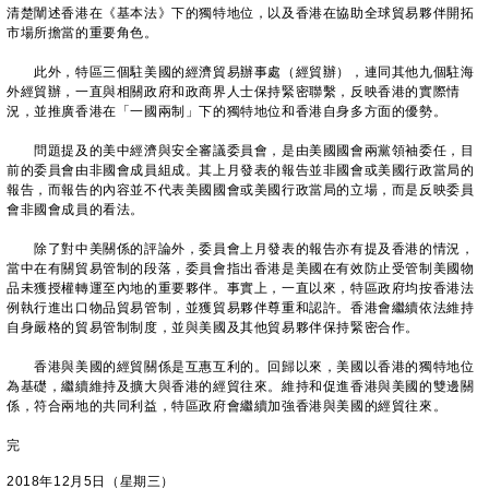
清楚闡述香港在《基本法》下的獨特地位，以及香港在協助全球貿易夥伴開拓
市場所擔當的重要角色。
此外，特區三個駐美國的經濟貿易辦事處（經貿辦），連同其他九個駐海
外經貿辦，一直與相關政府和政商界人士保持緊密聯繫，反映香港的實際情
況，並推廣香港在「一國兩制」下的獨特地位和香港自身多方面的優勢。
問題提及的美中經濟與安全審議委員會，是由美國國會兩黨領袖委任，目
前的委員會由非國會成員組成。其上月發表的報告並非國會或美國行政當局的
報告，而報告的內容並不代表美國國會或美國行政當局的立場，而是反映委員
會非國會成員的看法。
除了對中美關係的評論外，委員會上月發表的報告亦有提及香港的情況，
當中在有關貿易管制的段落，委員會指出香港是美國在有效防止受管制美國物
品未獲授權轉運至內地的重要夥伴。事實上，一直以來，特區政府均按香港法
例執行進出口物品貿易管制，並獲貿易夥伴尊重和認許。香港會繼續依法維持
自身嚴格的貿易管制制度，並與美國及其他貿易夥伴保持緊密合作。
香港與美國的經貿關係是互惠互利的。回歸以來，美國以香港的獨特地位
為基礎，繼續維持及擴大與香港的經貿往來。維持和促進香港與美國的雙邊關
係，符合兩地的共同利益，特區政府會繼續加強香港與美國的經貿往來。
完
2018年12月5日（星期三）