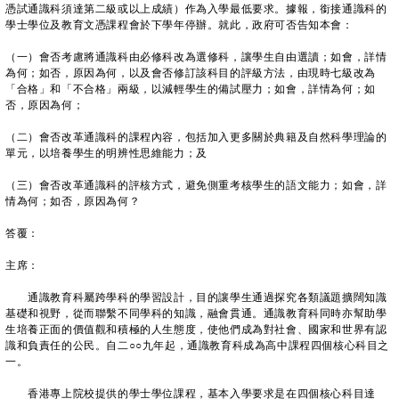
憑試通識科須達第二級或以上成績）作為入學最低要求。據報，銜接通識科的
學士學位及教育文憑課程會於下學年停辦。就此，政府可否告知本會：
（一）會否考慮將通識科由必修科改為選修科，讓學生自由選讀；如會，詳情
為何；如否，原因為何，以及會否修訂該科目的評級方法，由現時七級改為
「合格」和「不合格」兩級，以減輕學生的備試壓力；如會，詳情為何；如
否，原因為何；
（二）會否改革通識科的課程內容，包括加入更多關於典籍及自然科學理論的
單元，以培養學生的明辨性思維能力；及
（三）會否改革通識科的評核方式，避免側重考核學生的語文能力；如會，詳
情為何；如否，原因為何？
答覆：
主席：
通識教育科屬跨學科的學習設計，目的讓學生通過探究各類議題擴闊知識
基礎和視野，從而聯繫不同學科的知識，融會貫通。通識教育科同時亦幫助學
生培養正面的價值觀和積極的人生態度，使他們成為對社會、國家和世界有認
識和負責任的公民。自二○○九年起，通識教育科成為高中課程四個核心科目之
一。
香港專上院校提供的學士學位課程，基本入學要求是在四個核心科目達