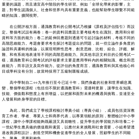
重要的議題，而且適宜高中階段的學生研習。例如「全球化帶來的影響」主
題，對學生認識個人、社會和世界均具有重要意義，也能幫助學生聯繫不同範
疇的知識，擴闊視野。
在公開評核方面，通識教育科的公開考試乃根據《課程及評估指引》而設
定。整個考試設有兩卷：卷一的資料回應題主要考核考生在識別、應用和分析
資料等方面的能力；卷二的延伸回應題則透過可引起討論的材料，考核不同的
高階思維能力。考題會要求考生探討考題提出的問題，就一些立論作多角度的
論證和具邏輯的推論，以展現明辨性思考、創意思維、比較、綜合、評鑑、解
難、和有系統地表達等不同的高階思維能力。與其他非語文科目的公開考試一
樣，通識教育科公開考試的評核要求主要是應用學科內的相關知識、概念和思
維能力，而非語文及寫作能力。從評估的角度而言，通識教育科與其他核心科
目或學科沒有分別，故當時採用了五級制匯報成績。
高中學制自二○○九年推行至今已近十年，我們身處的社會和世界瞬息萬
變，整個學校課程（包括但不限於通識教育科）需適時更新，讓學生在知識、
技能、價值觀和態度上有所增益，以把握和面對未來的機遇與挑戰，並達至全
人發展和終身學習的目標。
為此，我們成立了學校課程檢討專責小組（專責小組），成員包括資深教
育工作者、學者、專業人士和商界代表，以專業領航的原則，整體檢討中小學
課程，讓中小學課程能夠既嚴謹又具前瞻性，提升學生的學習能力和培養二十
一世紀學生應具備的價值觀和素質，以應付未來挑戰和社會需要，小組希望透
過改善課程設計，創造空間和機會促進學生的全人發展，照顧學生的不同能
力、興趣、需要和抱負。