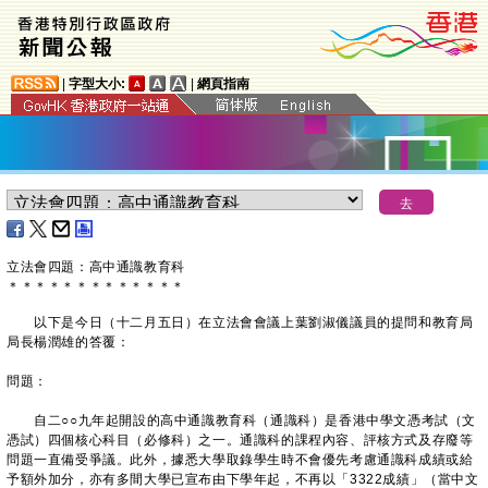
|
字型大小:
|
網頁指南
立法會四題：高中通識教育科
＊
＊
＊
＊
＊
＊
＊
＊
＊
＊
＊
＊
＊
以下是今日（十二月五日）在立法會會議上葉劉淑儀議員的提問和教育局
局長楊潤雄的答覆：
問題：
自二○○九年起開設的高中通識教育科（通識科）是香港中學文憑考試（文
憑試）四個核心科目（必修科）之一。通識科的課程內容、評核方式及存廢等
問題一直備受爭議。此外，據悉大學取錄學生時不會優先考慮通識科成績或給
予額外加分，亦有多間大學已宣布由下學年起，不再以「3322成績」（當中文