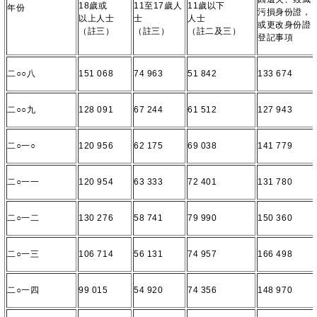
18歲或
11至17歲人
11歲以下
年份
污損身份證，
以上人士
士
人士
或更改身份證
（註三）
（註三）
（註二及三）
登記事項
二○○八
151 068
74 963
51 842
133 674
二○○九
128 091
67 244
61 512
127 943
二○一○
120 956
62 175
69 038
141 779
二○一一
120 954
63 333
72 401
131 780
二○一二
130 276
58 741
79 990
150 360
二○一三
106 714
56 131
74 957
166 498
二○一四
99 015
54 920
74 356
148 970