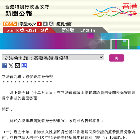
|
字型大小:
|
網頁指南
立法會九題：簽發香港身份證
＊
＊
＊
＊
＊
＊
＊
＊
＊
＊
＊
＊
＊
以下是今日（十二月五日）在立法會會議上梁耀忠議員的提問和保安局局
長李家超的書面答覆：
問題：
關於入境事務處簽發身份證事宜，政府可否告知本會：
（一）過去十年，香港永久性居民身份證和香港居民身份證的簽發數目分別為
何，並按申請人的性別及申請身份證時所屬年齡組別（即（i）16歲以下、