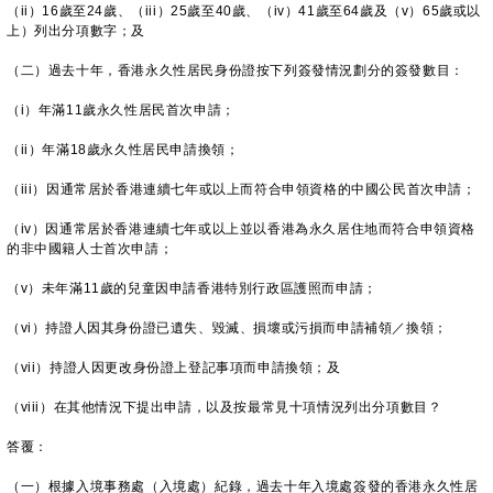
（ii）16歲至24歲、（iii）25歲至40歲、（iv）41歲至64歲及（v）65歲或以
上）列出分項數字；及
（二）過去十年，香港永久性居民身份證按下列簽發情況劃分的簽發數目：
（i）年滿11歲永久性居民首次申請；
（ii）年滿18歲永久性居民申請換領；
（iii）因通常居於香港連續七年或以上而符合申領資格的中國公民首次申請；
（iv）因通常居於香港連續七年或以上並以香港為永久居住地而符合申領資格
的非中國籍人士首次申請；
（v）未年滿11歲的兒童因申請香港特別行政區護照而申請；
（vi）持證人因其身份證已遺失、毀滅、損壞或污損而申請補領／換領；
（vii）持證人因更改身份證上登記事項而申請換領；及
（viii）在其他情況下提出申請，以及按最常見十項情況列出分項數目？
答覆：
（一）根據入境事務處（入境處）紀錄，過去十年入境處簽發的香港永久性居