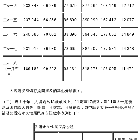
二○一四
233 343
66 239
77 679
377 261
168 149
12 712
二○一五
237 944
66 356
86 690
390 990
167 412
12 077
二○一六
240 585
70 062
83 896
394 543
177 651
14 849
二○一七
231 912
76 930
78 665
387 507
177 581
14 348
二○一八
（一月至
186 182
69 262
63 134
318 578
153 005
11 476
十月）
入境處沒有備存提問涉及的其他分項數字。
（二） 過去十年，入境處為18歲或以上、11歲至17歲及未滿11歲人士簽發，
以及因持證人遺失、毀滅、損壞或污損身份證，或申請更改身份證登記事項而
補發的香港永久性居民身份證數字表列如下：
香港永久性居民身份證
因遺失、毀滅