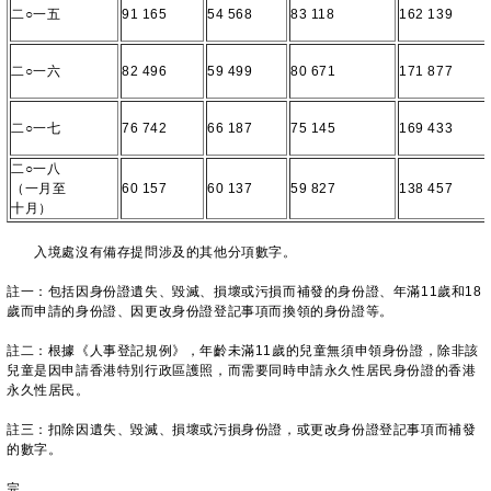
二○一五
91 165
54 568
83 118
162 139
二○一六
82 496
59 499
80 671
171 877
二○一七
76 742
66 187
75 145
169 433
二○一八
（一月至
60 157
60 137
59 827
138 457
十月）
入境處沒有備存提問涉及的其他分項數字。
註一：包括因身份證遺失、毀滅、損壞或污損而補發的身份證、年滿11歲和18
歲而申請的身份證、因更改身份證登記事項而換領的身份證等。
註二：根據《人事登記規例》，年齡未滿11歲的兒童無須申領身份證，除非該
兒童是因申請香港特別行政區護照，而需要同時申請永久性居民身份證的香港
永久性居民。
註三：扣除因遺失、毀滅、損壞或污損身份證，或更改身份證登記事項而補發
的數字。
完