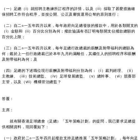
（一）足總（i）就招聘主教練所訂程序的詳情，以及（ii）採取了甚麼措施確
保招聘工作符合程序，並按公開、公正及審慎運用公帑的原則進行；
（二）自二○一五年四月以來，每年政府向足總發放的撥款中，用於各類開支的
（i）金額和（ii）百分比分別為何；撥款協議有否訂明每類開支佔撥款總額的
百分比上限；
（三）自二○一五年四月以來，每年足總行政總裁的薪酬及附帶福利的總額為
何；鑑於上一任行政總裁已於本年九月約滿離任，其繼任人的招聘程序和薪酬
及附帶福利為何；及
（四）足總的下述職位現行薪酬及附帶福利分別為何：（i）裁判經理、（ii）
主教練、（iii）技術總監、（iv）足球發展總監、（v）總幹事、（vi）競賽部
主管，以及（vii）機構管治總監？
答覆：
主席：
就有關香港足球總會（足總）「五年策略計劃」的提問，我已要求足總提
供相關資料，現回覆如下：
（一）政府於二○一五年四月起撥款支持足總推展「五年策略計劃」，每年向足