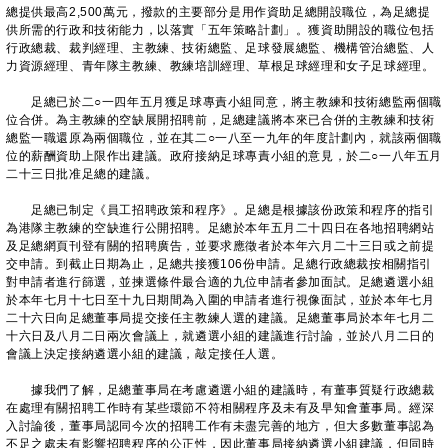
總提供最高2,500萬元，撥款的主要部分是用作資助足總開設職位，為足總提
供所需的行政和技術能力，以落實「五年策略計劃」。獲資助開設的職位包括
行政總裁、裁判經理、主教練、技術總監、足球發展總監、機構管治總監、人
力資源經理、青年隊主教練、教練培訓經理、草根足球經理和女子足球經理。
足總已於二○一四年五月獲足球專責小組同意，將主教練和技術總監兩個職
位合併。為主教練的空缺展開招聘前，足總建議將本來已合併的主教練和技術
總監一職還原為兩個職位，並在其二○一八至一九年的年度計劃內，就該兩個職
位的薪酬資助上限作出建議。政府接納足球專責小組的意見，於二○一八年五月
二十三日批准足總的建議。
足總已制定《員工招聘政策和程序》。足總是根據該份政策和程序的指引
為港隊主教練的空缺進行公開招聘。足總於本年五月二十四日在各地招聘網站
及足總網頁刊登有關的招聘廣告，並要求應徵者於本年六月二十三日或之前提
交申請。到截止日期為止，足總共接獲106份申請。足總行政總裁按相關指引
對申請者進行篩選，並揀選條件最合適的九位申請者參加面試。足總遴選小組
於本年七月十七日至十九日期間為入圍的申請者進行視像面試，並於本年七月
二十六日向足總董事局提交接任主教練人選的建議。足總董事局於本年七月二
十六日及八月二日兩次會議上，就遴選小組的建議進行討論，並於八月二日的
會議上決定接納遴選小組的建議，敲定接任人選。
據我們了解，足總董事局在考慮遴選小組的建議時，有董事質疑行政總裁
在處理有關招聘工作時有某些環節不符相關程序及未有及早知會董事局。經深
入討論後，董事局認同今次的招聘工作有未盡完善的地方，但大多數董事認為
不足之處未有影響招聘程序的公正性，因此董事局接納遴選小組建議，但同時