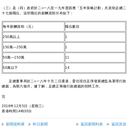
（三）及（四）政府於二○一八至一九年度因應「五年策略計劃」共資助足總二
十七個職位。這些職位的薪酬資助分布如下：
每年薪酬資助（元）
職位數目
250萬以上
1
150萬—250萬
1
50萬—150萬
11
50萬以下
14
​足總董事局於二○一八年十月二日通過，委任現任足球發展總監為署理行政
總裁，為期六個月。據了解，足總正籌備行政總裁的招聘工作。
完
2018年12月5日（星期三）
香港時間14時30分
新聞資料庫
昨日新聞
返回新聞列表
返回頁首