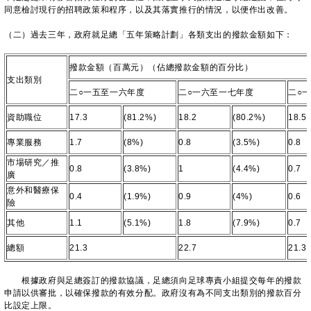
同意檢討現行的招聘政策和程序，以及其落實推行的情況，以便作出改善。
（二）過去三年，政府就足總「五年策略計劃」各類支出的撥款金額如下：
撥款金額（百萬元）（佔總撥款金額的百分比）
支出類別
二○一五至一六年度
二○一六至一七年度
二○
資助職位
17.3
(81.2%)
18.2
(80.2%)
18.5
專業服務
1.7
(8%)
0.8
(3.5%)
0.8
市場研究／推
0.8
(3.8%)
1
(4.4%)
0.7
廣
意外和醫療保
0.4
(1.9%)
0.9
(4%)
0.6
險
其他
1.1
(5.1%)
1.8
(7.9%)
0.7
總額
21.3
22.7
21.3
根據政府與足總簽訂的撥款協議，足總須向足球專責小組提交每年的撥款
申請以供審批，以確保撥款的有效分配。政府沒有為不同支出類別的撥款百分
比設定上限。