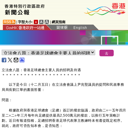
|
字型大小:
|
網頁指南
立法會八題：香港足球總會主要人員的招聘及待遇
＊
＊
＊
＊
＊
＊
＊
＊
＊
＊
＊
＊
＊
＊
＊
＊
＊
＊
＊
＊
＊
＊
以下是今日（十二月五日）在立法會會議上尹兆堅議員的提問和民政事務
局局長劉江華的書面答覆：
問題：
根據政府與香港足球總會（足總）簽訂的撥款協議，政府由二○一五年四月
至二○二○年三月每年向足總提供最高2,500萬元的撥款，以推行五年策略計
劃。近日有報道指稱，足總招聘香港足球代表隊主教練時未有遵從既定程序。
就此，政府可否告知本會，是否知悉：