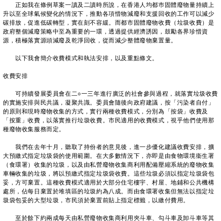
正如我在條例草案一讀及二讀時所說，在香港人均都巿固體廢物量持續上
升以至全球氣候變化的情況下，推動各項惜物減廢和支援回收的工作可以減少
碳排放，促進低碳轉型，實在刻不容緩。而都市固體廢物收費（垃圾收費）是
政府整個減廢策略中至為重要的一環，透過提供經濟誘因，鼓勵各界珍惜資
源，積極落實源頭減廢及乾淨回收，從而減少整體廢物棄置量。
以下我會簡介收費模式和執法安排，以及重點條文。
收費安排
可持續發展委員會在二○一三年進行廣泛的社會參與過程，就落實垃圾收費
的實施安排與民共議，凝聚共識。委員會隨後向政府建議，按「污染者自付」
的原則和現時廢物收集的方式，實行兩種收費模式，分別為「按袋」收費及
「按重」收費，以落實推行垃圾收費。市民適用的收費模式，視乎他們使用那
種廢物收集服務而定。
我們在去年十月，聽取了持份者的意見後，進一步優化建議收費安排，擴
大預繳式指定垃圾袋的使用範圍。在大多數情況下，亦即是由食物環境衞生署
（食環署）收集的垃圾，以及由私營廢物收集商利用配備壓縮系統的廢物收集
車輛收集的垃圾，將以預繳式指定垃圾袋收費。這些垃圾必須以指定垃圾袋包
妥，方可棄置。這種收費模式適用於大部分住宅樓宇、村屋、地鋪和公共機構
處所，佔每日棄置於堆填區的垃圾約為八成。而由食環署收集但無法以指定垃
圾袋包妥的大型垃圾，市民須於棄置前貼上指定標籤，以繳付費用。
至於餘下約兩成每天由私營廢物收集商利用夾斗車、勾斗車及卸斗車等其