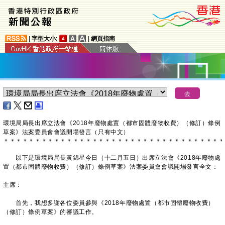
|
字型大小:
|
網頁指南
環境局局長出席立法會《2018年廢物處置（都市固體廢物收費）（修訂）條例
草案》
法案
委員會會議開場發言（只有中文）
＊
＊
＊
＊
＊
＊
＊
＊
＊
＊
＊
＊
＊
＊
＊
＊
＊
＊
＊
＊
＊
＊
＊
＊
＊
＊
＊
＊
＊
＊
＊
＊
＊
＊
＊
以下是環境局局長黃錦星今日（十二月五日）出席立法會《2018年廢物處
置（都市固體廢物收費）（修訂）條例草案》法案委員會會議開場發言全文：
主席：
首先，我想多謝各位委員參與《2018年廢物處置（都市固體廢物收費）
（修訂）條例草案》的審議工作。