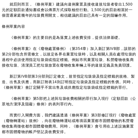
就罰則而言，《條例草案》建議向違例棄置及接收違規垃圾者發出1,500
元的定額罰款通知書或會以傳票方式採取檢控行動。1,500元的罰款相當於一
個普通家庭幾年的垃圾費用開支，相信建議的罰款已具有一定的阻嚇作用。
條例草案內容
《條例草案》的主要目的是為落實上述收費安排，提供法律基礎。
《條例草案》在《廢物處置條例》（第354章）加入新訂第IVB部，該部的
第2分部包含所需條文，以規定各界在棄置垃圾時，以及相關人員在處理垃圾的
過程中必須使用指定垃圾袋或指定標籤。例如市民棄置垃圾、私營廢物收集商
接收垃圾、清潔員工把垃圾放置在廢物收集車輛上等的違規定義及免責辯護。
新訂第IVB部第3分部則訂定條文，規管指定垃圾袋及指定標籤的規格、製
造、出售及供應，而新訂附表14則訂明指定垃圾袋及指定標籤的售價。同時，
《條例草案》會訂定關乎不當出售及或供應指定垃圾袋或指定標籤的罪行。
《條例草案》第5部把上述與垃圾收費相關的罪行加入現行《定額罰款（公
眾地方潔淨及阻礙）條例》的表列罪行內。
而實行入閘費方面，我們建議透過《條例草案》第3部修訂現行《廢物處置
（廢物轉運站）規例》，向在廢物轉運站或堆填區棄置都市固體廢物的私營廢
物收集商徵收都市固體廢物費用。同時，《條例草案》會引用在上述設施棄置
都市固體廢物的帳戶登記及收費安排。