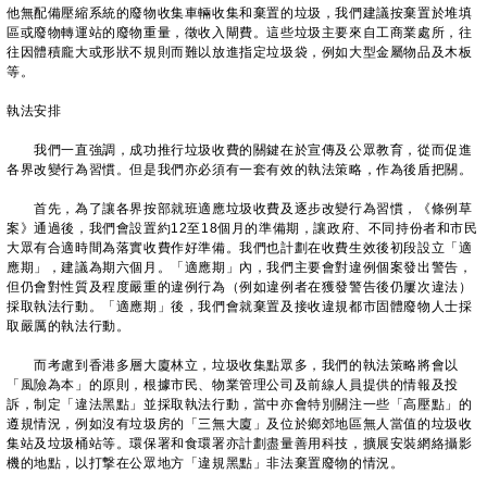
他無配備壓縮系統的廢物收集車輛收集和棄置的垃圾，我們建議按棄置於堆填
區或廢物轉運站的廢物重量，徵收入閘費。這些垃圾主要來自工商業處所，往
往因體積龐大或形狀不規則而難以放進指定垃圾袋，例如大型金屬物品及木板
等。
執法安排
我們一直強調，成功推行垃圾收費的關鍵在於宣傳及公眾教育，從而促進
各界改變行為習慣。但是我們亦必須有一套有效的執法策略，作為後盾把關。
首先，為了讓各界按部就班適應垃圾收費及逐步改變行為習慣，《條例草
案》通過後，我們會設置約12至18個月的準備期，讓政府、不同持份者和市民
大眾有合適時間為落實收費作好準備。我們也計劃在收費生效後初段設立「適
應期」，建議為期六個月。「適應期」內，我們主要會對違例個案發出警告，
但仍會對性質及程度嚴重的違例行為（例如違例者在獲發警告後仍屢次違法）
採取執法行動。「適應期」後，我們會就棄置及接收違規都市固體廢物人士採
取嚴厲的執法行動。
而考慮到香港多層大廈林立，垃圾收集點眾多，我們的執法策略將會以
「風險為本」的原則，根據市民、物業管理公司及前線人員提供的情報及投
訴，制定「違法黑點」並採取執法行動，當中亦會特別關注一些「高壓點」的
遵規情況，例如沒有垃圾房的「三無大廈」及位於鄉郊地區無人當值的垃圾收
集站及垃圾桶站等。環保署和食環署亦計劃盡量善用科技，擴展安裝網絡攝影
機的地點，以打撃在公眾地方「違規黑點」非法棄置廢物的情況。