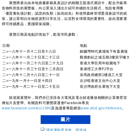
展覽將展出由本地插畫家蘇真真設計的相關主題港式潮語卡，配合升級再
造物料所造的展覽板，向公眾深入淺出介紹可持續的生活模式，包括食用獲
「優質養魚場計劃」認證的魚類（如烏頭魚）和使用森林管理委員會認可的紙
張，讓公眾明白生物資源對日常生活，以至對全球環境的重要性，故此需要選
擇可持續產品，實踐環保採購。
展覽日期及地點詳情如下，歡迎市民參觀：
日期
地點
二○一八年十一月十二日至十八日
銅鑼灣時代廣場地下有蓋廣場
二○一八年十一月二十日至二十三日
觀塘創紀之城五期2樓寫字樓大
二○一八年十一月二十六日至二十九日
香港大學百周年校園地下
二○一八年十一月三十日至十二月四日
香港理工大學FJ平台
二○一八年十二月十八日至二十一日
添馬政府總部1樓員工大堂
二○一九年一月十一日至十四日
尖沙咀香港文化中心大堂
二○一九年一月二十一日至二十五日
長沙灣政府合署地下大堂
除巡迴展覽外，我們亦已安排各大電視及電台頻道播放相關的公眾教育宣
傳短片及聲帶。有關資料可瀏覽環運會Facebook專頁
www.facebook.com/ecc1990
及漁護署專題網頁
www.afcd.gov.hk/biores
。
圖片