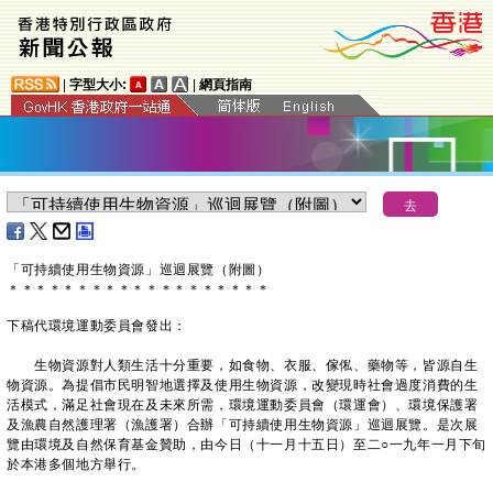
|
字型大小:
|
網頁指南
​「可持續使用生物資源」巡迴展覽
（
附圖
）
＊
＊
＊
＊
＊
＊
＊
＊
＊
＊
＊
＊
＊
＊
＊
＊
＊
＊
＊
下稿代環境運動委員會發出：
生物資源對人類生活十分重要，如食物、衣服、傢俬、藥物等，皆源自生
物資源。為提倡市民明智地選擇及使用生物資源，改變現時社會過度消費的生
活模式，滿足社會現在及未來所需，環境運動委員會（環運會）、環境保護署
及漁農自然護理署（漁護署）合辦「可持續使用生物資源」巡迴展覽。是次展
覽由環境及自然保育基金贊助，由今日（十一月十五日）至二○一九年一月下旬
於本港多個地方舉行。