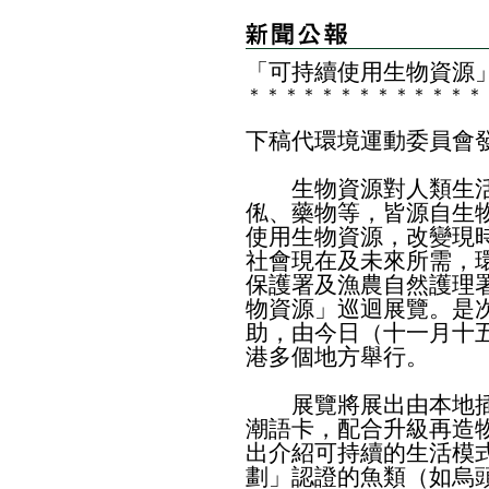
​「可持續使用生物資源
＊
＊
＊
＊
＊
＊
＊
＊
＊
＊
＊
＊
＊
下稿代環境運動委員會
生物資源對人類生活
俬、藥物等，皆源自生
使用生物資源，改變現
社會現在及未來所需，
保護署及漁農自然護理
物資源」巡迴展覽。是
助，由今日（十一月十
港多個地方舉行。
展覽將展出由本地插
潮語卡，配合升級再造
出介紹可持續的生活模
劃」認證的魚類（如烏