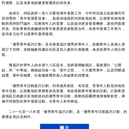
對挑戰，以及為香港創建更璀璨美好的未來。
他表示，特區政府一直十分重視青年發展工作，今年特別成立由政務司司
長領導的「青年發展委員會」，負責加強政府內部政策統籌，以便更有效地推
動跨局跨部門協作，回應青年人的需要，以及提供更多發展機會，讓他們盡展
所長。民政事務局會繼續與青年發展委員會緊密合作，為青年發展工作努力，
提供多元化平台讓青年盡情發揮。
「優秀青年嘉許計劃」旨在藉着嘉許優秀的青年人，鼓勵青年人為個人發
展訂下目標，並積極參與建設社區及投入參與社會服務，為其他青年人樹立榜
樣。
獲嘉許的青年人由全港十八區提名，並經過兩輪面試，最後選出「公開
組」和「中學組」兩個組別各一名「星中之星」、十大優秀青年，以及閃耀成
就獎、青年領袖獎、社會服務獎和個人突破獎的得獎者。
「優秀青年活動嘉許計劃」則表揚具創意、有深度、受青年人歡迎的地區
青年活動，以鼓勵地區舉辦更多高質素、有效推動青年發展的活動。計劃希望
讓地區互相參詳及借鏡彼此的優秀青年活動，推動地區團體發揮無限創意，籌
備不同類型的青年發展活動，令青年人有所裨益。
二○一七至一八年度「優秀青年嘉許計劃」及「優秀青年活動嘉許計劃」的
獲獎名單詳見附件。
圖片