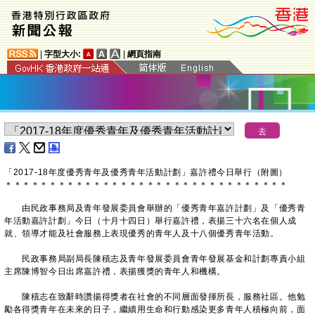
|
字型大小:
|
網頁指南
「2017-18年度優秀青年及優秀青年活動計劃」嘉許禮今日舉行（附圖）
＊
＊
＊
＊
＊
＊
＊
＊
＊
＊
＊
＊
＊
＊
＊
＊
＊
＊
＊
＊
＊
＊
＊
＊
＊
＊
＊
＊
＊
＊
＊
＊
由民政事務局及青年發展委員會舉辦的「優秀青年嘉許計劃」及「優秀青
年活動嘉許計劃」今日（十月十四日）舉行嘉許禮，表揚三十六名在個人成
就、領導才能及社會服務上表現優秀的青年人及十八個優秀青年活動。
民政事務局副局長陳積志及青年發展委員會青年發展基金和計劃專責小組
主席陳博智今日出席嘉許禮，表揚獲獎的青年人和機構。
陳積志在致辭時讚揚得獎者在社會的不同層面發揮所長，服務社區。他勉
勵各得獎青年在未來的日子，繼續用生命和行動感染更多青年人積極向前，面