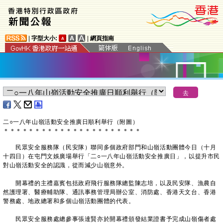
|
字型大小:
|
網頁指南
二○一八年
山嶺活動安全推廣日順利舉行
（附圖）
＊
＊
＊
＊
＊
＊
＊
＊
＊
＊
＊
＊
＊
＊
＊
＊
＊
＊
＊
＊
＊
＊
民眾安全服務隊（民安隊）聯同多個政府部門和山嶺活動團體今日（十月
十四日）在屯門文娛廣場舉行「二○一八年山嶺活動安全推廣日」，以提升市民
對山嶺活動安全的認識，從而減少山嶺意外。
開幕禮的主禮嘉賓包括政府飛行服務隊總監陳志培，以及民安隊、漁農自
然護理署、醫療輔助隊、通訊事務管理局辦公室、消防處、香港天文台、香港
警務處、地政總署和多個山嶺活動團體的代表。
民眾安全服務處總參事張達賢亦於開幕禮頒發結業證書予完成山嶺傷者處