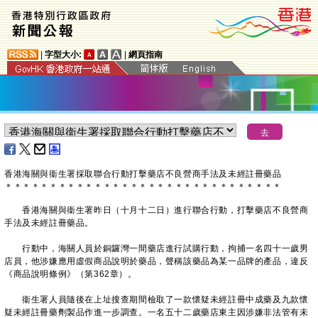
|
字型大小:
|
網頁指南
香港海關與衞生署採取聯合行動打擊藥店不良營商手法及未經註冊藥品
＊
＊
＊
＊
＊
＊
＊
＊
＊
＊
＊
＊
＊
＊
＊
＊
＊
＊
＊
＊
＊
＊
＊
＊
＊
＊
＊
＊
＊
＊
＊
香港海關與衞生署昨日（十月十二日）進行聯合行動，打擊藥店不良營商
手法及未經註冊藥品。
行動中，海關人員於銅鑼灣一間藥店進行試購行動，拘捕一名四十一歲男
店員，他涉嫌應用虛假商品說明於藥品，聲稱該藥品為某一品牌的產品，違反
《商品說明條例》（第362章）。
衞生署人員隨後在上址搜查期間檢取了一款懷疑未經註冊中成藥及九款懷
疑未經註冊藥劑製品作進一步調查。一名五十二歲藥店東主因涉嫌非法管有未