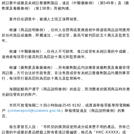
經註冊中成藥及未經註冊藥劑製品，違反《中醫藥條例》（第549章）及《藥
劑業及毒藥條例》（第138章）而被拘捕。
案件仍在調查中，被捕人士現正保釋候查。
根據《商品說明條例》，任何人在營商或業務過程中將虛假商品說明應用
於任何貨品或服務，即屬違法，一經定罪，最高可被判罰款五十萬元及監禁五
年。
根據《中醫藥條例》，任何人不可銷售、進口或管有未經註冊的中成藥，
違例者每項罪行最高刑罰為罰款十萬元和監禁兩年。
根據《藥劑業及毒藥條例》，所有藥劑製品均須獲香港藥劑業及毒藥管理
局註冊，方可合法於市面售賣。非法售賣或管有未經註冊藥劑製品均屬刑事罪
行，每項罪行最高罰則為罰款十萬元及監禁兩年。
海關提醒商戶遵守《商品說明條例》的規定，而消費者於購買商品時亦應
光顧信譽良好的商戶。
市民可致電海關二十四小時熱線2545 6182，或透過舉報罪案專用電郵帳
戶（
crimereport@customs.gov.hk
）舉報懷疑違反《商品說明條例》的事
宜。
衞生署發言人說：「市民切勿購買或使用成分或來歷不明的產品。所有已
註冊的中成藥於產品標籤上附有香港註冊編號，格式為『HKC-XXXXX』或